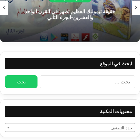
كتب دراسات إسلامية
كشف خفايا علوم السحرة السوداء
الغرب حرّر الإنسان من
العبودية والإسلام لمَ لمْ
يحرره؟!
ابحث في الموقع
البحث
عن:
محتويات المكتبة
حدد التصنيف