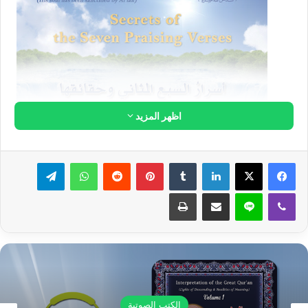
العلامة الإنساني محمد أمين شيخو
لا دليل على عودة المسيح عليه السلام وإنما
تخليط المفسرين!
ما سبب عكس تسلسل السور في كتاب تأويل
جزء عم؟
هل للعلّامة قدس الله سره مريدين قاموا بما
تقومون به من تبليغ كلام العلّامة؟
حول رأيكم بحديث: (..إن أحدكم ليعمل بعمل
أهل الجنة حتى ما يكون بينه وبينها إلا ذراع....)
أسئلة حول قصة من قصص العلامة "الميت