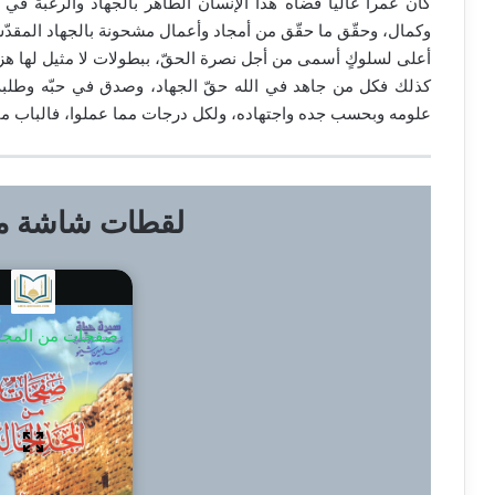
كان عمراً غالياً قضاه هذا الإنسان الطاهر بالجهاد والرغبة في
وكمال، وحقّق ما حقّق من أمجاد وأعمال مشحونة بالجهاد المقدّس، 
أعلى لسلوكٍ أسمى من أجل نصرة الحقّ، ببطولات لا مثيل لها هزم
كذلك فكل من جاهد في الله حقّ الجهاد، وصدق في حبّه وطلبه
علومه وبحسب جده واجتهاده، ولكل درجات مما عملوا، فالباب مف
لقطات شاشة من
صفحات من المجد 