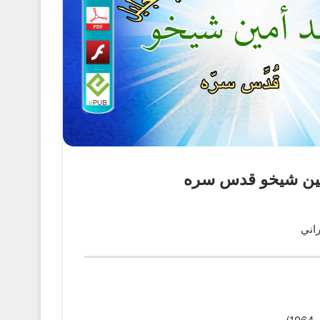
 أمين شيخو قدس سره
راني