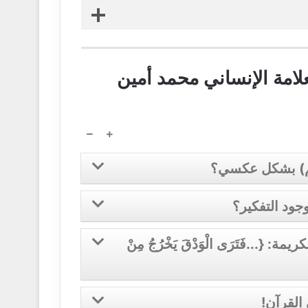
امة الإنساني محمد أمين
عم) بشكل عكسي؟
جود التفكير؟
{...فَتَرَى الْوَدْقَ يَخْرُجُ مِنْ
القرآن!