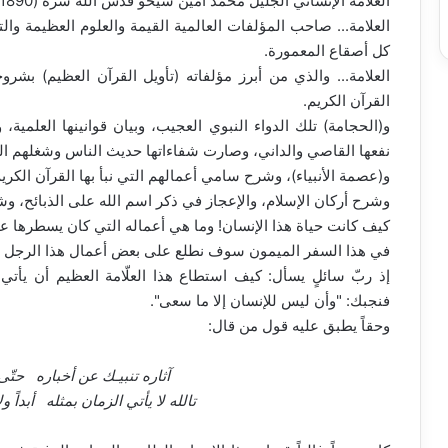
العلامة الإنساني الجليل محمد أمين شيخو قدس الله سرَّه (1890-1964)م
العلامة... صاحب المؤلفات العالمية القيمة والعلوم العظيمة وال
كل أصقاع المعمورة.
العلامة... والذي من أبرز مؤلفاته (تأويل القرآن العظيم) بشر
القرآن الكريم.
و(الحجامة) تلك الدواء النبوي العجيب، وبيان قوانينها العلمية،
نفعها القاصي والداني، وصارت شفاءاتها حديث الناس وشغلهم ا
و(عصمة الأنبياء)، وشرح سامي أعمالهم التي نبأ بها القرآن الكريم
وشرح أركان الإسلام، والإعجاز في ذكر اسم الله على الذبائح، وشرح
كيف كانت حياة هذا الإنسان! وما هي أعماله التي كان يسطرها ع
في هذا السفر الميمون سوف نطلع على بعض أعمال هذا الرجل ال
إذ ربّ سائلٍ يسأل: كيف استطاع هذا العلّامة العظيم أن يأتي 
فنجبك: "وأن ليس للإنسان إلا ما سعى".
وحقاً يطبق عليه قول من قال:
آثاره تنبيـك عن أخباره حتّى 
تالله لا يأتي الزمان بمثله أبداً