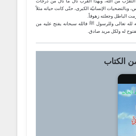
 التقرّب من الله، وبهذا القرب نال ما نال من درجات
وبالتضحيات الإنسانيّة الكبرى، حتّى كانت حياته مثلاً
ت الباطل وجعلته زهوقاً.
 لله تعالى وللرسول ﷺ فالله سبحانه يفتح عليه من
توح له ولكل مريد صادق.
 الكتاب
الخالد