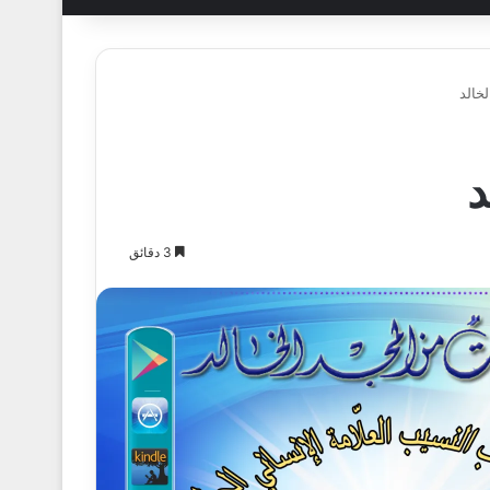
خالد
د
3 دقائق