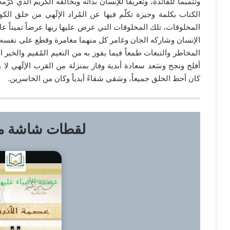
وتتميماً للفائدة، وتعريفاً للإنسان بذاته وبخالقه الكريم الذي كرَّ
الكتاب بكلمة وجيزة تكلّم فيها عن المُراد الإلٓهي من خلق الكون
المخلوقات، تلك المخلوقات التي عرض عليها ربها عرضاً ثميناً عال
الإنسان وشاركه الجان وغامر كل منهما مغامرة وقطع على نفسه ع
المخاطر والتبعات طمعاً فيما يفوز به من النعيم المُقيم والخير ا
أفلح ونجح وسَعد سعادة أبدية وفاز بمنزلة من القرب الإلٓهي لا 
كان أحط الخلق جميعاً، وشقي شقاءً أبدياً وكان من الخاسرين.
لقطات شاشة من
عصمة الأنبياء عليه