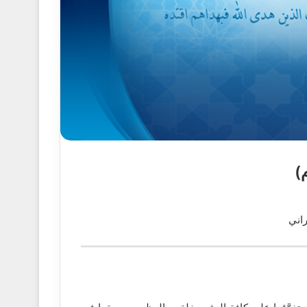
)
راني