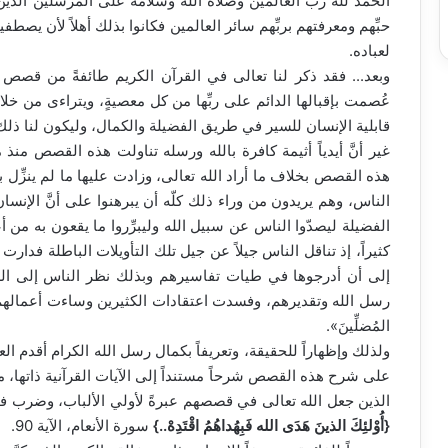
الحمد لله رب العالمين وصلاة الله وسلامه على المرسلين الذين
حبِّهم ومعرفتهم بربِّهم سائر العالمين فكانوا بذلك أهلاً لأن يصطف
لعباده.
وبعد... فقد ذكر لنا تعالى في القرآن الكريم طائفةً من قصص ال
عُصمت بإقبالها الدائم على ربِّها من كل معصيةٍ، ويتراءى من خلاله
قابلية الإنسان للسير في طريق الفضيلة والكمال، وليكون لنا ذل
غير أنَّ أيدياً أثيمة كافرة بالله ورسله تناولت هذه القصص منذ م
هذه القصص بخلاف ما أراد الله تعالى، وزادت عليها ما لم ينزِّل ب
الناس، وهم يريدون من وراء ذلك كلّه أن يبرهنوا على أنَّ الإن
الفضيلة ليصدّوا الناس عن سبيل الله وليبرِّروا ما يقعون به من أع
كثيراً، إذ تناقل الناس جيلاً عن جيل تلك التأويلات الباطلة فدار
إلى أن أدرجوها في طيات تفاسيرهم وبذلك نظر الناس إلى 
رسل الله وتقديرهم، وفسدت اعتقادات الكثيرين وساءت أعمالهم، 
المُضلِّينَ».
ولذلك وإظهاراً للحقيقة، وتعريفاً بكمال رسل الله الكرام أقدم ا
على شرح هذه القصص شرحاً مستنداً إلى الآيات القرآنية ذاتها، متواف
الذين جعل الله تعالى في قصصهم عبرةً لأولي الألباب، وضرب ف
{أُوْلئِكَ الذينَ هَدَى الله فَبِهُداهُمُ اقْتَدِهْ..}
سورة الأنعام، الآية 90.