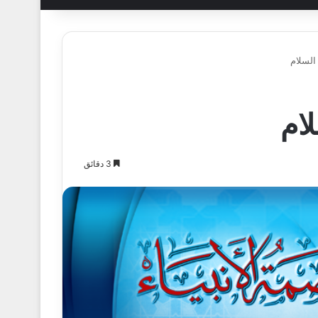
السلام
لام
3 دقائق