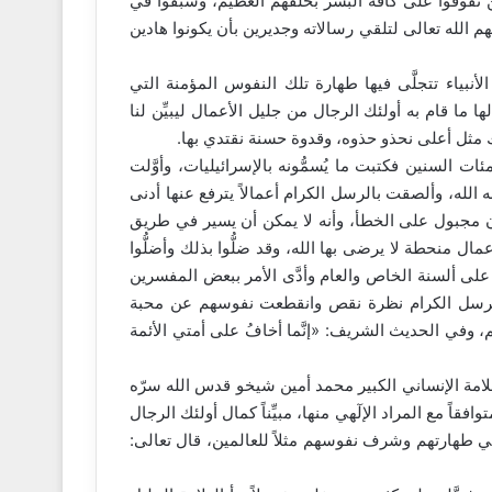
 تفوَّقوا على كافة البشر بخلقهم العظيم، وسبقوا في
يهم الله تعالى لتلقي رسالاته وجديرين بأن يكونوا هادين
أنبياء تتجلَّى فيها طهارة تلك النفوس المؤمنة التي
ا ما قام به أولئك الرجال من جليل الأعمال ليبيِّن لنا
ك مثل أعلى نحذو حذوه، وقدوة حسنة نقتدي بها.
ئات السنين فكتبت ما يُسمُّونه بالإسرائيليات، وأوَّلت
ه الله، وألصقت بالرسل الكرام أعمالاً يترفع عنها أدنى
سان مجبول على الخطأ، وأنه لا يمكن أن يسير في طريق
مال منحطة لا يرضى بها الله، وقد ضلُّوا بذلك وأضلُّوا
ت على ألسنة الخاص والعام وأدَّى الأمر ببعض المفسرين
الرسل الكرام نظرة نقص وانقطعت نفوسهم عن محبة
وفي الحديث الشريف: «إنَّما أخافُ على أمتي الأئمة
لعلامة الإنساني الكبير محمد أمين شيخو قدس الله سرّه
قاً مع المراد الإلٓهي منها، مبيِّناً كمال أولئك الرجال
ي طهارتهم وشرف نفوسهم مثلاً للعالمين، قال تعالى: