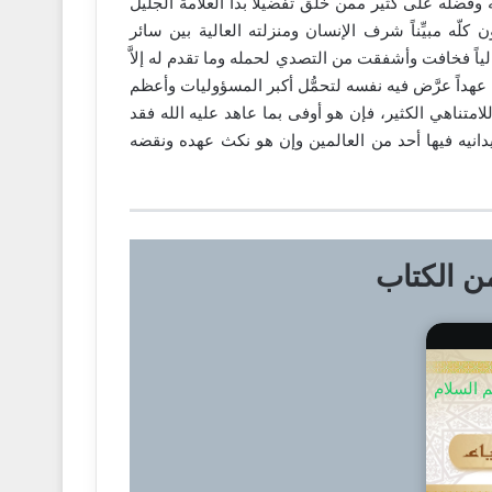
مه وفضَّله على كثير ممن خلق تفضيلاً بدأ العلامة الجليل
 كلّه مبيِّناً شرف الإنسان ومنزلته العالية بين سائر
ياً فخافت وأشفقت من التصدي لحمله وما تقدم له إلاَّ
هداً عرَّض فيه نفسه لتحمُّل أكبر المسؤوليات وأعظم
للامتناهي الكثير، فإن هو أوفى بما عاهد عليه الله فقد
يدانيه فيها أحد من العالمين وإن هو نكث عهده ونقضه
 الكتاب
م السلام