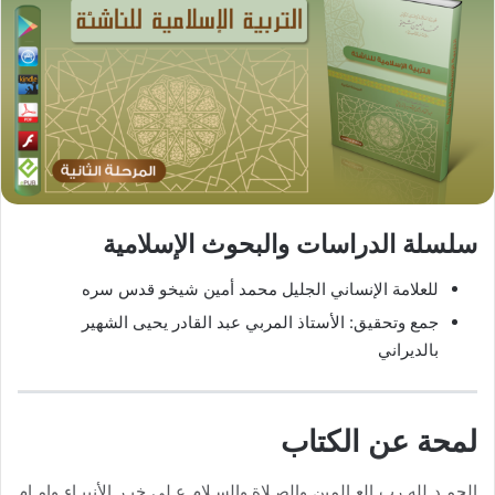
سلسلة الدراسات والبحوث الإسلامية
للعلامة الإنساني الجليل محمد أمين شيخو قدس سره
جمع وتحقيق: الأستاذ المربي عبد القادر يحيى الشهير
بالديراني
لمحة عن الكتاب
الحمـد لله رب العـالمين والصـلاة والسـلام عـلى خيـر الأنبيـاء وإمـام