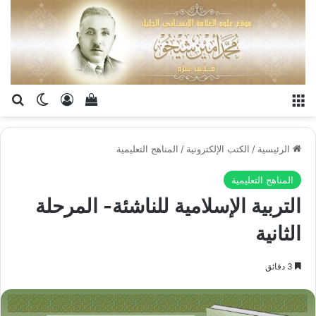
القائمة
تسجيل الدخو
إستعراض سلة الت
بح
الوضع ا
الرئيسية
/
الكتب الإلكترونية
/
المناهج التعليمية
المناهج التعليمية
التربية الإسلامية للناشئة- المرحلة
الثانية
3 دقائق