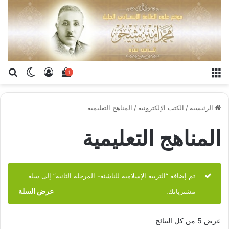
القائمة
تسجيل الدخو
إستعراض سلة الت
بح
الوضع ا
1
الرئيسية
/
الكتب الإلكترونية
/
المناهج التعليمية
المناهج التعليمية
تم إضافة “التربية الإسلامية للناشئة- المرحلة الثانية” إلى سلة
عرض السلة
مشترياتك.
تم
عرض ⁦5⁩ من كل النتائج