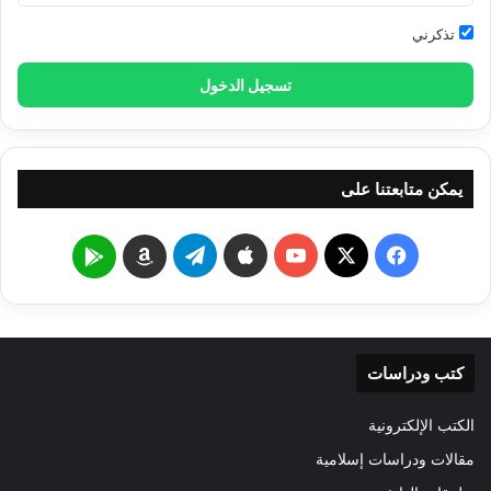
تذكرني
تسجيل الدخول
يمكن متابعتنا على
‫X
فيسبوك
‫YouTube
تيلقرام
Google
Amazon
Play
كتب ودراسات
الكتب الإلكترونية
مقالات ودراسات إسلامية