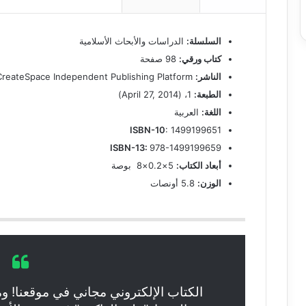
السلسلة:
الدراسات والأبحاث الأسلامية
كتاب ورقي:
98 صفحة
الناشر:
CreateSpace Independent Publishing Platform
الطبعة:
1، (April 27, 2014)
اللغة:
العربية
ISBN-10
: 1499199651
ISBN-13:
978-1499199659
أبعاد الكتاب:
5×0.2×8 بوصة
الوزن:
5.8 أونصات
الكتاب الإلكتروني مجاني في موقعنا! و