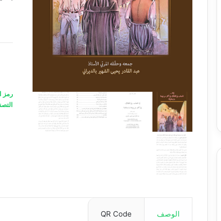
رمز ا
التصن
A
الوصف
QR Code