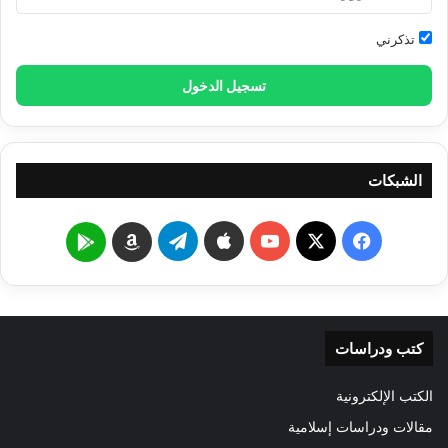
تذكرني
تسجيل الدخول
الشبكات
‫X
فيسبوك
‫YouTube
تيلقرام
Google
Amazon
Play
كتب ودراسات
الكتب الإلكترونية
مقالات ودراسات إسلامية