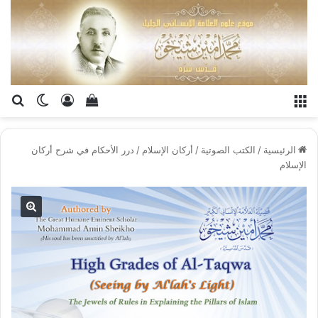
القائمة
تسجيل الدخو
إستعراض سلة الت
بح
الوضع ا
الرئيسية
/
الكتب الصوتية
/
أركان الإسلام
/
درر الأحكام في شرح أركان
الإسلام