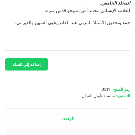
المجلد الخامس.
للعلامة الإنساني محمد أمين شيخو قدس سره.
جمع وتحقيق الأستاذ المربي عبد القادر يحيى الشهير بالديراني.
كمية
إضافة إلى السلة
تأويل
القرآن
العظيم-
المجلد
رمز المنتج:
0311
5
التصنيف:
سلسلة تأويل القرآن
الوصف