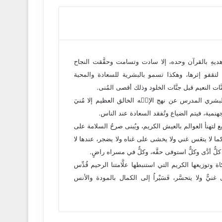
ديهِ بالقرآن وحده، إلا سادت وتسامت وحقَّقت النجاح
 لتقفو إثرها، وهكذا تسمو بالبشرية للسعادة والمحبة
َات النعيم قبل جنَّات الخلود وذلك أقصى المُنى.
اج البشري المدرس عن نهج الإلۤه الخالق العظيم إلا مُنيَ
نمية، فيتم الضياع وتُفقد السعادة عند الناس.
ع لتهنأ العوالم بالعيش الكريم، ويُبنى صرحُ السلامة على
 لا يتعَس غني ولا يخشى على غناه ولا يضجر، عندها لا
إذ كلٌّ أدَّى وكلٌّ استوفى حقَّه، وكلٌّ في مسراه راضٍ.
 وتوزيعها الكريم التي استنبطها علَّامتنا الرحيم قُدِّس
نيٌّ ولا يتحسَّر، فَسَيْراُ إلى الكمال بالمودة والأنس