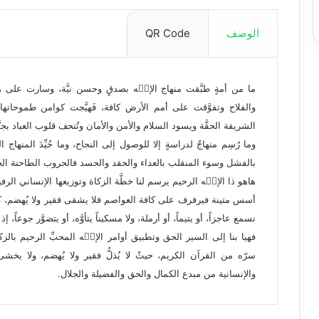
الوصف
QR Code
ما من أمةٍ طبَّقت منهاج الإلۤه بصدقٍ وحسن نيَّة، وسارت على ه
والفلاح وتفوَّقت على أمم الأرض كافة، فَهيَّجت كوامن طموحاتها
الشريفة الحقَّة ويسود السلام والأمن والأمان وتُتحف قلوب العباد بجنّ
وما رُسِم منهاجٌ لدراسةٍ إلا للوصول إلى النجاح، وما حُيِّدَ المنه
بالفشل وسوء المنقلب بالعداء والحقد والحسد فالحروب الطاحنة الجه
هاهو ذا الإلۤه الرحيم يرسم لنا خطَّة الزكاة وتوزيعها الإنساني الرفي
أسس متينة فيرفرف على كافة العواصم فلا يشقى فقير ولا يُهضم، كما
نسمع عاجزاً، أو يتيماً، أو أرملة، ولا مسكيناً يتأوَّه، أو يتضوَّر جوعاً، 
فهيا بنا إلى السير الحق وتطبيق أوامر الإلۤه المحبِّ الرحيم بالزكاة
سرّه من القرآن الكريم، حيثُ لا يُذلُّ فقير ولا يُهضم، ولا يخشى غ
والإنسانية من مبدع الكمال والحق والفضيلة والجلال.