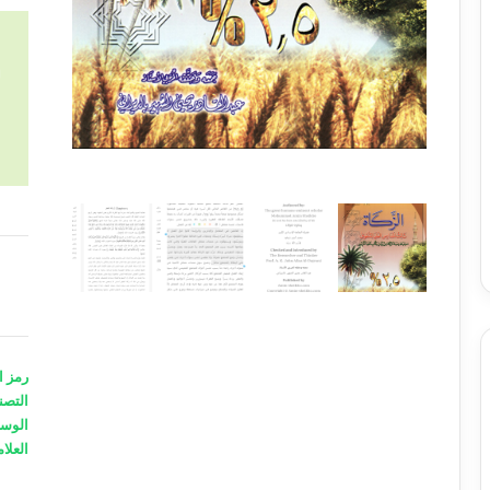
كمية
الزكاة
رمز ا
التصن
الوس
A
العلام