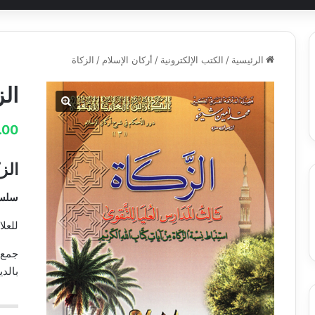
الرئيسية
/
الكتب الإلكترونية
/
أركان الإسلام
/
الزكاة
الز
.00
الز
سلسل
للعل
جمع 
بالدي