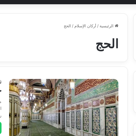
الرئيسية
/
أركان الإسلام
/
الحج
الحج
ح
م
ا
ر