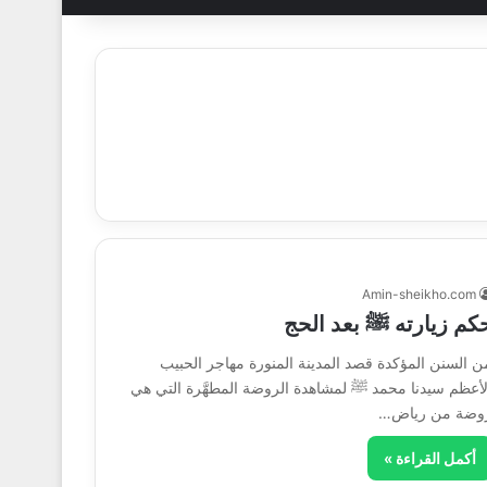
Amin-sheikho.com
كم زيارته ﷺ بعد الحج
ن السنن المؤكدة قصد المدينة المنورة مهاجر الحبيب
لأعظم سيدنا محمد ﷺ لمشاهدة الروضة المطهَّرة التي هي
وضة من رياض…
أكمل القراءة »