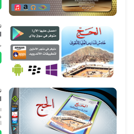
ا
ص
ا
ا
ف
أ