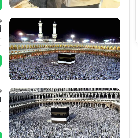
A
أ
أ
أ
ا
م
ا
ا