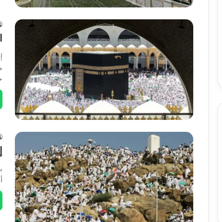
ا
إ
م
ح
إ
ب
أ