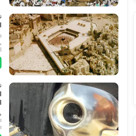
ا
ا
ب
أ
ا
ا
و
ا
ا