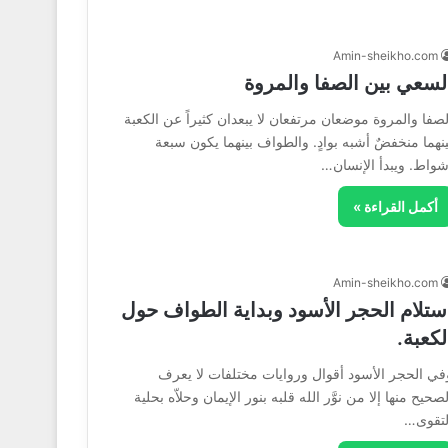
Amin-sheikho.com
لسعي بين الصفا والمروة
لصفا والمروة موضعان مرتفعان لا يبعدان كثيراً عن الكعبة
ينهما منخفضٌ أشبه بوادٍ. والطواف بينهما يكون سبعة
شواط. ويبدأ الإنسان…
أكمل القراءة »
Amin-sheikho.com
ستلام الحجر الأسود وبداية الطواف حول
لكعبة.
في الحجر الأسود أقوال وروايات مختلفات لا يعرف
لصحيح منها إلا من نوَّر الله قلبه بنور الإيمان وحلاّه بحلية
لتقوى…