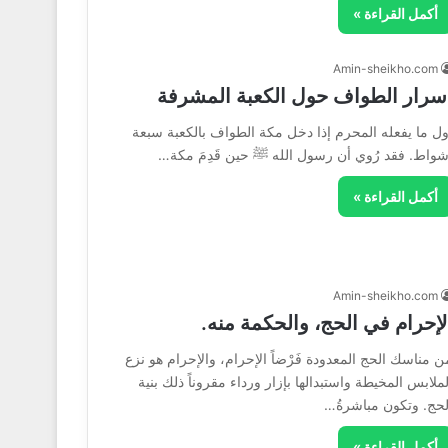
أكمل القراءة »
Amin-sheikho.com
سرار الطواف حول الكعبة المشرفة
ول ما يفعله المحرم إذا دخل مكة الطواف بالكعبة سبعة
شواط. فقد رُوي أن رسول الله ﷺ حين قَدِمَ مكة…
أكمل القراءة »
Amin-sheikho.com
لإحرام في الحج، والحكمة منه.
ن مناسك الحج المعدودة فَرْضاً الإحرام، والإحرام هو نزع
لملابس المخيطة واستبدالها بإزار ورداء مقروناً ذلك بنية
لحج. وتكون مباشرةُ…
أكمل القراءة »