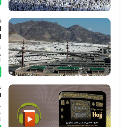
ا
ا
ت
و
أ
ا
ت
إ