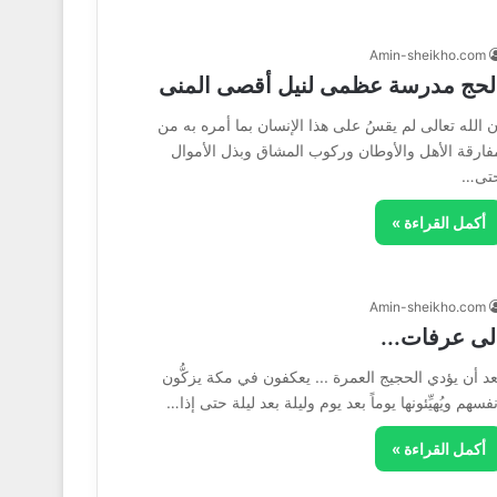
Amin-sheikho.com
لحج مدرسة عظمى لنيل أقصى المنى
ن الله تعالى لم يقسُ على هذا الإنسان بما أمره به من
فارقة الأهل والأوطان وركوب المشاق وبذل الأموال
تى…
أكمل القراءة »
Amin-sheikho.com
لى عرفات...
عد أن يؤدي الحجيج العمرة ... يعكفون في مكة يزكُّون
نفسهم ويُهيِّئونها يوماً بعد يوم وليلة بعد ليلة حتى إذا…
أكمل القراءة »