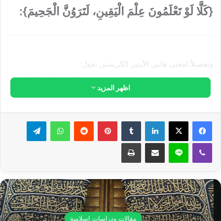
{كَلَّا لَوْ تَعْلَمُونَ عِلْمَ الْيَقِينِ، لَتَرَوُنَّ الْجَحِيمَ}:
وتفصيلاً لمعنى هاتين الآيتين الكريمتين نقول:
العلم: هو ما ثبت في النفس من الحقائق عن طريق الشهود النفسي
اظهر المزيد
والرؤية.
قال تعالى:
{فَاعْلَمْ أَنَّهُ لَا إِلَهَ إِلَّا اللَّهُ..}
سورة محمد: الآية (19). أي
ليس يكفي أن تقرَّ بهذه الكلمة إقراراً بلسانك ولا أن تلفظها بناءً على
لينكدإن
بينتيريست
واتساب
تيلقرام
ما سمعت من غيرك، بل لابد من أن تثبت هذه الحقيقة في قلبك من
بعد أن عقلتها عقلاً، وحصل لك بها شهود ورؤية في نفسك.
ڤايبر
لاين
مشاركة عبر البريد
طباعة
واليقين
: هو زوال الشك، وثبوت الأمر في النفس ثبوتاً غير ممكن
الزوال.
وعلم اليقين
: هو العلم الذي يشاهد به صاحبه حقائق الأمور بنور الله،
فإذا بهذه الحقائق وقد رأتها النفس بذلك النور الإلۤهي أضحت ثابتة
منتقشة على صفحات النفس لا تنمحي منها ولا تزول.
مقالات ودراسات إسلامية