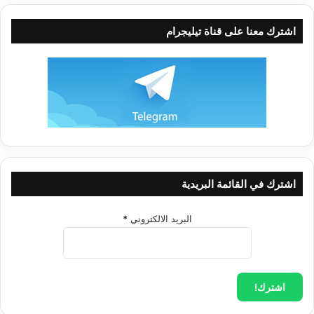
وموت قلوبهم لا يرون ذلك الحال المنحط الذي انغمست أنفسهم فيه،
ولا يشعرون بذلك الجحيم.
اشترك معنا على قناة تيليجرام
وإذا أردت أن يتوضّح لك حال هؤلاء، وأن تتعرف إلى ما صاروا إليه،
فتصوَّر رجلاً جُنَّ جنونه وزال إدراكه ووعيه، وإلى جانب هذا الحال
النفسي الذي نزل به، أصابه مرض جسمي ذهب بحسِّه وشعوره، فهل
تظن أن هذا الإنسان المجنون المريض يشعر بخطر النار إذا أصابت
أحد أطرافه، أم هل يأبه لها إذا رآها تأكل جسمه وتتلهَّب فيه، أقول:
وكذلك الأمر فيمن جُنَّ جنونه بمحبة الدنيا وألهاه التكاثر فيها، تراه
ينغمس في الموبقات ويتردّى في المنكرات، ويلوِّث نفسه بأرجاس
اشترك في القائمة البريدية
الدناءة والانحطاط، لكنه بسبب بعده عن ربه، وموت قلبه بالإعراض
عن خالقه لا يرى ما هو فيه من دناءة، ولا يشعر بما هو فيه من
البريد الالكتروني
*
انحطاط بل يزيَّنُ له سوء عمله فيراه حسناً، وهو لا يعلم ما هو فيه من
جحيم الدنيا، وما تتلهَّب فيه نفسه من نار المذلَّة والعار، ولذا قال
تعالى:
(كَلَّا لَوْ تَعْلَمُونَ عِلْمَ الْيَقِينِ ، لَتَرَوُنَّ الْجَحِيمَ)
.