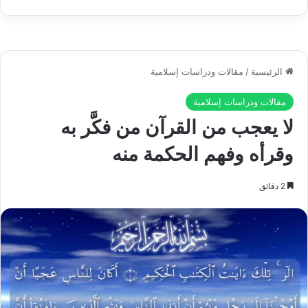
لحم في شَصٍّ، فهي لا تستطيع أن تخرق ببصرها ظاهر الاشياء، ولا
Play
تقوى على رؤية الشصّ المختبئ وراء قطعة اللحم فتلتهمها وهي لا
تدري ما انطوت عليه من الهلاك.
وهكذا فالبعيد الغافل لا يرى من الأشياء إلا صورها تغريه وتستهويه
وليس بمستطيع أن ينفذ ببصيرته إلى حقائقها، ولا أن يرى الجحيم
المنطوية عليه، ولو أنه عَلِمَ عِلْمَ اليقين، وإن شئت فقل: لو أنه أقبل
على خالقه حتى استنار قلبه بقبس من نور الله لكشف هذا النور
الإلۤهي لنفسه حقائق الأشياء، وهنالك يرى الدنيا الدنية وما يحيط
بشهواتها من الجحيم والنار فيعافها ويتركها ولا يعود يلهيه التكاثر فيها
وما ذلك كلّه إلا طرف مما نفهمه من كلمة:
(كَلَّا لَوْ تَعْلَمُونَ عِلْمَ
الْيَقِينِ ، لَتَرَوُنَّ الْجَحِيمَ)
.