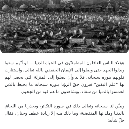
هؤلاء الناس الغافلون المطمئنّون في الحياة الدنيا ... لو أنّهم سعوا
وبذلوا الجهد حتى وصلوا إلى الإيمان الحقيقي بالله تعالى، واستنارت
قلوبهم بنوره سبحانه، فلا بد وأن يصلوا إلى المنزلة التي يحصل لهم
بها "علم اليقين" فيرون حقّ الرؤيا بنوره سبحانه ما يحيط بالذين
انغمسوا بالدنيا من شقاء، ويشاهدون ما هم فيه من الجحيم.
ويبيَّن لنا سبحانه وتعالى ذلك في سورة التكاثر، ويحذرنا من اللحاق
بالدنيا وملذاتها المنقضية، وما ذلك منه إلا زيادة عطف وحنان، فقال
جلّ شأنه: