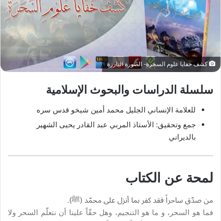
كشف خفايا علوم السحرة- الصورة البارزة
سلسلة الدراسات والبحوث الإسلامية
للعلامة الإنساني الجليل محمد أمين شيخو قدس سره
جمع وتحقيق: الأستاذ المربي عبد القادر يحيى الشهير
بالديراني
لمحة عن الكتاب
من صدّق ساحراً فقد كفر بما أنزل على محمّد (ﷺ).
فما هو السحر، و ما هو التنجيم، وهل حقّاً علينا أن نتعلّم السحر ولا