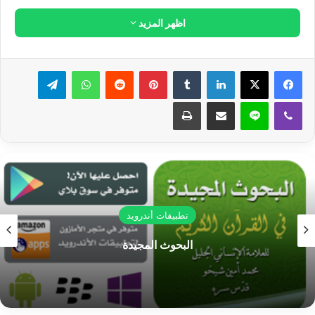
استفسارات عن مواضيع في كتب
العلامة الإنساني محمد أمين شيخو
تعقيباً على بحث: من الذي بورك في النار "تأويل
القرآن العظيم-الجزء 5!
هل الحوارات الواردة في كتاب تيمور بيك أخذت
من مراجع تاريخية؟
هل العلامة محمد أمين شيخو كان صوفياً؟ وأريد
أن أفهم القرآن فهم صحيح.
هل يعلم الميت قبل أن يُدفن بأنه ميت؟