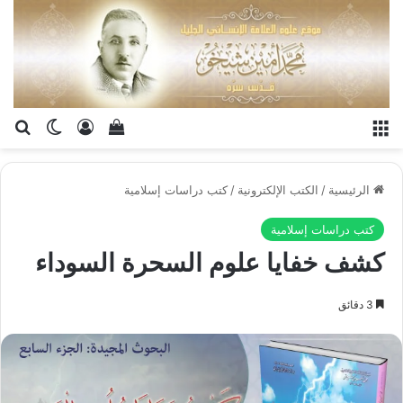
القائمة
تسجيل الدخو
إستعراض سلة الت
بح
الوضع ا
الرئيسية
/
الكتب الإلكترونية
/
كتب دراسات إسلامية
كتب دراسات إسلامية
كشف خفايا علوم السحرة السوداء
3 دقائق