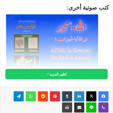
كتب صوتية أخرى:
اظهر المزيد
لينكدإن
بينتيريست
واتساب
تيلقرام
ڤايبر
لاين
مشاركة عبر البريد
طباعة
الله أكبر رفقاً بالحيوان