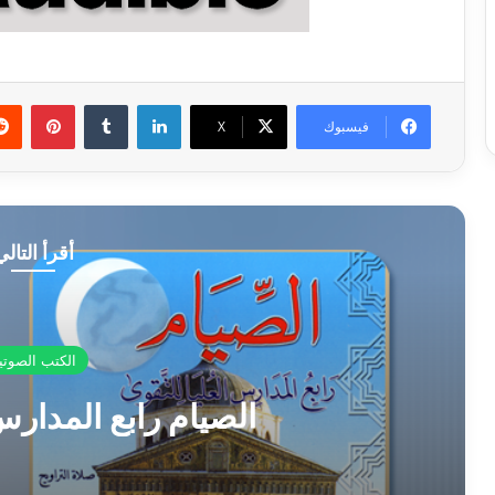
A
لينكدإن
بينتي
فيسبوك
‫X
أقرأ التالي
الكتب الصوتي
الصيام رابع المدارس