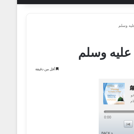
ليه وسلم
 عليه وسلم
أقل من دقيقة
ﷺ
خو
ام
0:00
o
< BACK