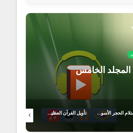
ة
 المجلد الخامس
استلام الحجر الأسود وبداية الطواف حول الكعبة.
تأويل القرآن العظيم- المجلد الثالث