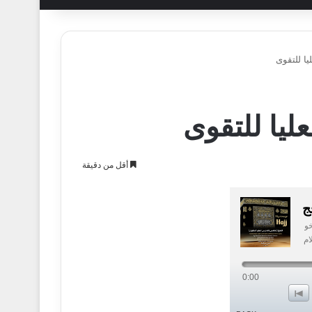
ا للتقوى
يا للتقوى
أقل من دقيقة
ج
خو
ام
0:00
o