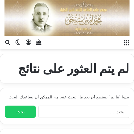
القائمة
تسجيل الدخو
إستعراض سلة الت
بح
الوضع ا
لم يتم العثور على نتائج
يبدوا أننا لم ’ نستطع أن نجد ما ’ تبحث عنه. من الممكن أن يساعدك البحث.
البحث
عن: