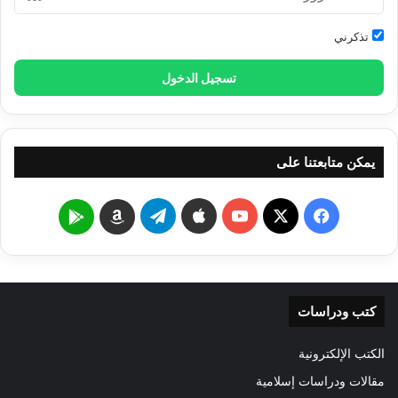
تذكرني
تسجيل الدخول
يمكن متابعتنا على
‫X
فيسبوك
‫YouTube
تيلقرام
Google
Amazon
Play
كتب ودراسات
الكتب الإلكترونية
مقالات ودراسات إسلامية