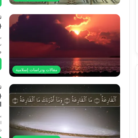
{
ب
س
و
مقالات ودراسات إسلامية
{
ا
ب
ا
ذ