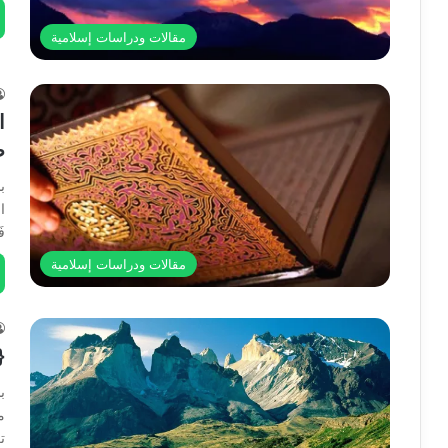
مقالات ودراسات إسلامية
ا
ص
ب
ال
فَ
مقالات ودراسات إسلامية
{ل
ب
م
ت