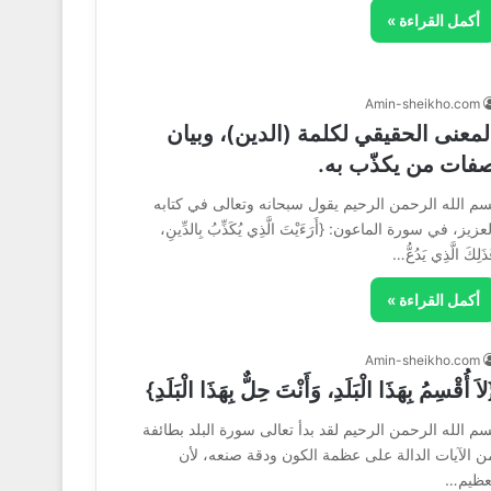
أكمل القراءة »
Amin-sheikho.com
لمعنى الحقيقي لكلمة (الدين)، وبيان
فات من يكذّب به.
سم الله الرحمن الرحيم يقول سبحانه وتعالى في كتابه
عزيز، في سورة الماعون: {أَرَءَيْتَ الَّذِي يُكَذِّبُ بِالدِّينِ،
ذَلِكَ الَّذِي يَدُعُّ…
أكمل القراءة »
Amin-sheikho.com
اَ أُقْسِمُ بِهَذَا الْبَلَدِ، وَأَنْتَ حِلٌّ بِهَذَا الْبَلَدِ}
سم الله الرحمن الرحيم لقد بدأ تعالى سورة البلد بطائفة
ن الآيات الدالة على عظمة الكون ودقة صنعه، لأن
عظيم…