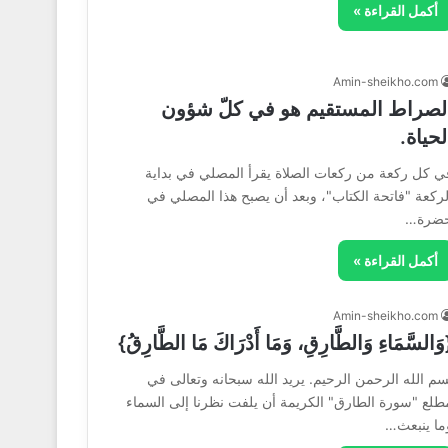
أكمل القراءة »
Amin-sheikho.com
لصراط المستقيم هو في كلّ شؤون
لحياة.
ي كل ركعة من ركعات الصلاة يقرأ المصلي في بداية
لركعة "فاتحة الكتاب"، وبعد أن يصبح هذا المصلي في
ضرة…
أكمل القراءة »
Amin-sheikho.com
وَالسَّمَاءِ وَالطَّارِقِ، وَمَا أَدْرَاكَ مَا الطَّارِقُ}
سم الله الرحمن الرحيم. يريد الله سبحانه وتعالى في
طلع "سورة الطارق" الكريمة أن يلفت نظرنا إلى السماء
ما ينبعث…