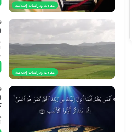
مقالات ودراسات إسلامية
A
{
ب
ا
ب
مقالات ودراسات إسلامية
{أ
ك
ه
أ