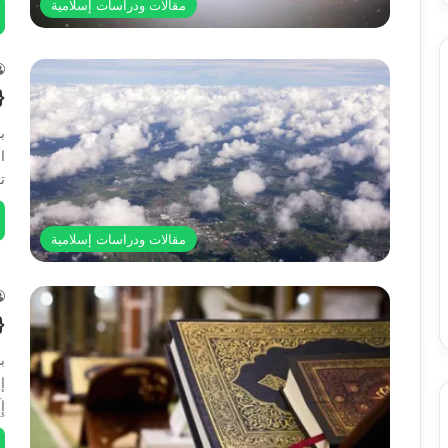
مقالات ودراسات إسلامية
{
ب
ا
ت
مقالات ودراسات إسلامية
{ا
ب
إب
إِ