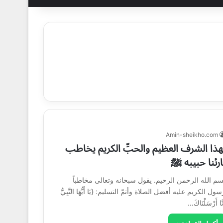
Amin-sheikho.com
هذا الشرف العظيم والحبِّ الكريم يخاطب
ارئنا حبيبه ﷺ
سم الله الرحمن الرحيم. يقول سبحانه وتعالى مخاطباً
ول الكريم عليه أفضل الصلاة وأتمّ التسليم: {يَا أَيُّهَا النَّبِيُّ
نَّا أَرْسَلْنَاكَ…