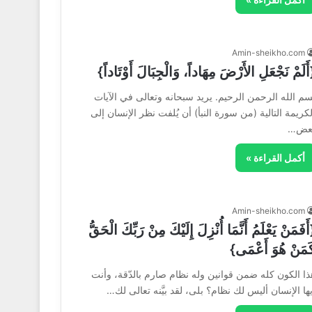
Amin-sheikho.com
أَلَمْ نَجْعَلِ الأَرْضَ مِهَاداً، وَالْجِبَالَ أَوْتَاداً}
سم الله الرحمن الرحيم. يريد سبحانه وتعالى في الآيات
لكريمة التالية (من سورة النبأ) أن يُلفت نظر الإنسان إلى
عض…
أكمل القراءة »
Amin-sheikho.com
َفَمَنْ يَعْلَمُ أَنَّمَا أُنْزِلَ إِلَيْكَ مِنْ رَبِّكَ الْحَقُّ
َمَنْ هُوَ أَعْمَى}
ذا الكون كله ضمن قوانين وله نظام صارم بالدّقة، وأنت
يها الإنسان أليس لك نظام؟ بلى، لقد بيَّنه تعالى لك…