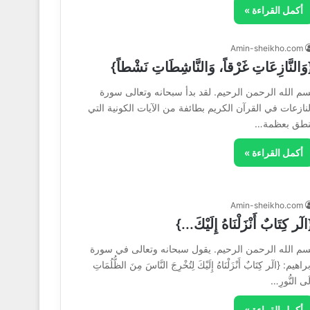
أكمل القراءة »
Amin-sheikho.com
وَالنَّازِعَاتِ غَرْقاً، وَالنَّاشِطَاتِ نَشْطاً}
سم الله الرحمن الرحيم. لقد بدأ سبحانه وتعالى سورة
لنازعات في القرآن الكريم بطائفة من الآيات الكونية التي
نطق بعظمة…
أكمل القراءة »
Amin-sheikho.com
لٓر كِتَابٌ أَنْزَلْنَاهُ إِلَيْكَ...}
سم الله الرحمن الرحيم. يقول سبحانه وتعالى في سورة
راهيم: {الٓر كِتَابٌ أَنْزَلْنَاهُ إِلَيْكَ لِتُخْرِجَ النَّاسَ مِنَ الظُّلُمَاتِ
لَى النُّورِ…
أكمل القراءة »