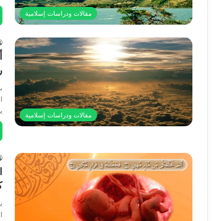
مقالات ودراسات إسلامية
أ
ر
ب
ا
ي
مقالات ودراسات إسلامية
ا
ك
ب
ا