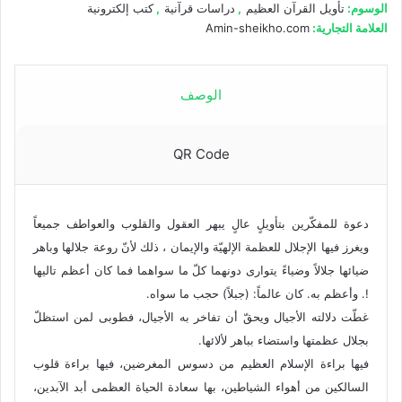
الوسوم:
تأويل القرآن العظيم
,
دراسات قرآنية
,
كتب إلكترونية
العلامة التجارية:
Amin-sheikho.com
الوصف
QR Code
دعوة للمفكّرين بتأويلٍ عالٍ يبهر العقول والقلوب والعواطف جميعاً
ويغرز فيها الإجلال للعظمة الإلهيّة والإيمان ، ذلك لأنّ روعة جلالها وباهر
ضيائها جلالاً وضياءً يتوارى دونهما كلّ ما سواهما فما كان أعظم تاليها
!. وأعظم به. كان عالماً: (جبلاً) حجب ما سواه.
غطّت دلالته الأجيال ويحقّ أن تفاخر به الأجيال، فطوبى لمن استظلّ
بجلال عظمتها واستضاء بباهر لألائها.
فيها براءة الإسلام العظيم من دسوس المغرضين، فيها براءة قلوب
السالكين من أهواء الشياطين، بها سعادة الحياة العظمى أبد الآبدين،