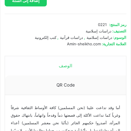
إضافة إلى السلة
لم
الحجاب
ولم
الطلاق
رمز المنتج:
0221
ولم
التصنيف:
دراسات إسلامية
أكثر
الوسوم:
دراسات إسلامية
,
دراسات قرآنية
,
كتب إلكترونية
من
العلامة التجارية:
Amin-sheikho.com
زوجة
يا
إسلام؟
الوصف
QR Code
أما وقد تداعت علينا (نحن المسلمين) كافة الأوساط الثقافية شرقاً
وغرباً كما تداعت الأكلة إلى قصعتها ذماً وقدحاً واتهاماً، بانتهاك حقوق
المرأة، أصدروا حكمهم الجائر (بأنّنا نحن معشر المسلمين) أعداء
المرأة وطواغيتها بل وأنّنا أمة ضحكت من جهلها وظلمها الأمم، لا سيّما