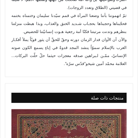
في قضيتي (الطلاق وتعدد الزوجات).
ثمّ اتهموننا بأننا وضعنا المرأة في قمم سيّدنا سليمان وختمناه بختمه
فحجّبناها وحجبناها بحجـاب شـديد الخنق والعذاب، وبذا هبطت منزلتنا
بنظرهم وتدنت مرتبتنا فكنّا أمة رجعية هـوت إنسانيّتنا للحضيض.
والآن آن الأوان فدار الزمان دورته وحقّ للحقِّ أن يثور قويّاً يملأ أفكـار
الغرب بالإسلام سموّاً ينشد المجد قدوةً في إباءٍ يسمع الكون صوته
الإنسانيّ، ممّـن لـبراهين صدقه معجزات حيثما حلّ حلّت البركات...
العلامة محمّد أمين شيخو"قدّس سرّه".
منتجات ذات صلة