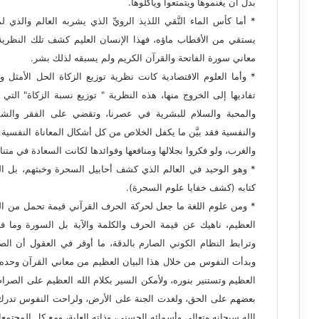
بدل أن يغنموها ويتمتعوا ويأكلوها.
* أما كأس الماء النَّقي اللذيذ الرويِّ الذي يشربه العالم والذي 
يستقي من الأقطاب ماؤه، فهذا الإنسان العليم كشف تلك النظرية ا
معاني سورة الفاتحة والقرآن الكريم ولم يسبقه لذلك بشر.
* وأما العلوم الاقتصادية كانت نظرية توزيع الزكاة الحل الأمثل و
تفاديها إلى الخروج منها، هذه النظرية " توزيع نسبة الزكاة" التي 
والمحبة والسلام للبشرية في عصرنا، وتقضي على الفقر والشقاء
والنفسية فقد بيَّن ما يكفل الخلاص من كل أشكال المعاناة النفسية
والغرب، ولو فكروا بجلالها ومنافعها وفوائدها لكانت السعادة في متن
* وهو الوحيد في العالم الذي كشف أحابيل السحرة وخبثهم، بل ا
كتابه (كشف خفايا علوم السحرة).
* ومن علوم اللغة ما جعل لحركة الحرف القرآني قيمة تحمل من ال
العظيم، ناهيك عن قيمة الحرف والكلمة والآية بل السورة وما ف
وترابط النظام الكوني الصارم بالدقة، ما أوقر في العقول أن الصن
وبدأت النفوس من خلال هذا البيان العظيم من معاني القرآن وحده،
العظيم وتستنير بنوره، ولأمكن السير بكلام الله العظيم على الصراط 
بعضهم على الحق، ولغدت الجنة على الأرض، ولراحت النفوس تدرك و
الله سبحانه وتعالى وأسمائه الحسنى، وذاته العلية، ومع كل المجتمع