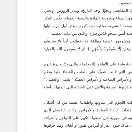
لمفقود.
بَ المفاهيم، ويحوِّل وجه التاريخ، ويدير الرؤوس، ويحني
الضياع وعبودية المادة والتبعية العمياء، خلَّص الفكر
أصبحت الشريعة صافية نقية كيوم مبعثها أول مرة، ليلها
 محمد أمين شيخو قدّس سرّه، والذي من بيانه العظيم:
م معصومون عصمة مطلقة، فلا يخطئون أبداً ولا يستطيع
َا يَسْبِقُونَهُ بِالْقَوْلِ..}: أي لا يسبقون الله بالقول:
التي ظهر أثر منها في عام /2000م/ بأصغر جراحة طبية على الإطلاق (الحجامة)، والتي خرَّت درة علوم
التي كانت عصيَّة على الطب والشفاء منها بحكم
لأمراض المناعية والأمراض العصيَّة "الشلل، والعقم..."
النبوة البسمة والأمل على الشفاه التي آلمتها البأساء
علت اللحوم التي نتناولها وأطفالنا عقيمة من كل أشكال
فلذات أكبادنا المعاناة والأمراض، وكانت الفيصل الذي
انية في سورية حين طبقوا التكبير على الدواجن والخراف
 كان هناك جنون بقر أو أمراض طيور أو أنعام، ولما حرقوها