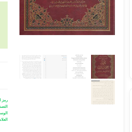
كمية
تأويل
القرآ
العظي
المجل
رمز ا
8
التصن
الوس
A
العلام