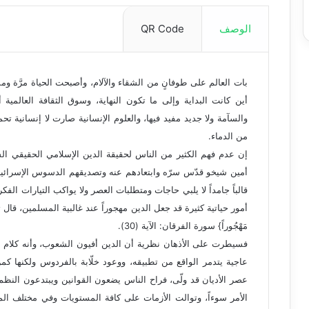
الوصف
QR Code
بات العالم على طوفانٍ من الشقاء والآلام، وأصبحت الحياة مرَّة 
أين كانت البداية وإلى ما تكون النهاية، وسوق الثقافة العالمية
والسآمة ولا جديد مفيد فيها، والعلوم الإنسانية صارت لا إنسانية تح
من الدماء.
إن عدم فهم الكثير من الناس لحقيقة الدين الإسلامي الحقيقي السامي
أمين شيخو قدّس سرّه وابتعادهم عنه وتصديقهم الدسوس الإسرائيلية
قالباً جامداً لا يلبي حاجات ومتطلبات العصر ولا يواكب التيارات الف
أمور حياتية كثيرة قد جعل الدين مهجوراً عند غالبية المسلمين، قال تعالى: {وَقَال
مَهْجُوراً} سورة الفرقان: الآية (30).
فسيطرت على الأذهان نظرية أن الدين أفيون الشعوب، وأنه كلام أجو
عاجية يتدمر الواقع من تطبيقه، ووعود خلّابة بالفردوس ولكنها 
عصر الأديان قد ولّى، فراح الناس يضعون القوانين ويبتدعون النظم
الأمر سوءاً، وتوالت الأزمات على كافة المستويات وفي مختلف ا