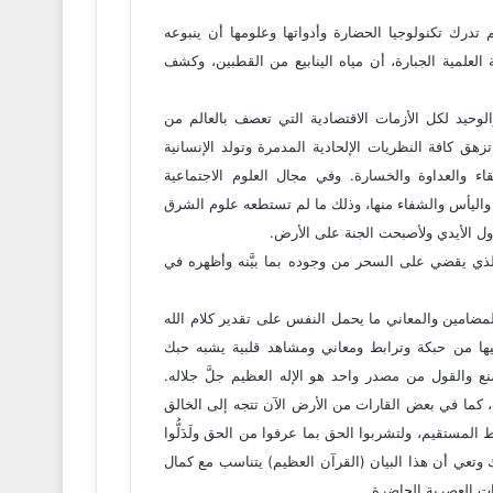
لم تدرك تكنولوجيا الحضارة وأدواتها وعلومها أن ينبوعه
لعلمية الجبارة، أن مياه الينابيع من القطبين، وكشف
الوحيد لكل الأزمات الاقتصادية التي تعصف بالعالم من
تزهق كافة النظريات الإلحادية المدمرة وتولد الإنسانية
 والعداوة والخسارة. وفي مجال العلوم الاجتماعية
 واليأس والشفاء منها، وذلك ما لم تستطعه علوم الشرق
اول الأيدي ولأصبحت الجنة على الأرض.
لذي يقضي على السحر من وجوده بما بيَّنه وأظهره في
مضامين والمعاني ما يحمل النفس على تقدير كلام الله
يها من حبكة وترابط ومعاني ومشاهد قلبية يشبه حبك
ع والقول من مصدر واحد هو الإله العظيم جلَّ جلاله.
 كما في بعض القارات من الأرض الآن تتجه إلى الخالق
المستقيم، ولتشربوا الحق بما عرفوا من الحق ولَدَلُّوا
تعي أن هذا البيان (القرآن العظيم) يتناسب مع كمال
ات العصرية الحاضرة.