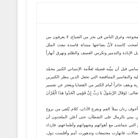
وممجوجة، وغرق الناس في بحر من الضياع، لا يعرفون من
 أضحت كاسدة لأنَّ بضاعتها مبتذلة فاسدة تبعث الملل
مل الإبادة والتدمير وتكرس العسف والظلم وتهرق أنهاراً
 قبل أن يبيِّنه فضيلة لعلّامة الإنساني الكبير محمّد
 والتفاسير المتناقضة التي تجعل الدين بنظر الكثيرين
كرية ويقف حائراً أمام الكثير من القضايا ويعجز عن تفسير
َ الرَّسُولُ يَا رَبِّ إِنَّ قَوْمِي اتَّخَذُوا هَذَا الْقُرْآنَ
ف رنان يملأ الفم ويقرع الآذان، كلام يُلقى من بروج
كمن يبني بالرمال على الشطآن، حتى أعلن الملحدون أن
 التي تتماشى مع أهوائهم وشهواتهم وأطماعهم، فازداد
لمجالات، فانهارت مجتمعات وتدهورت أمم وأفلست دول،