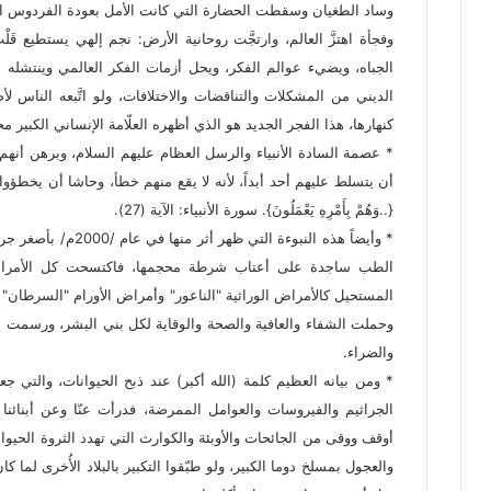
وساد الطغيان وسقطت الحضارة التي كانت الأمل بعودة الفردوس ا
وفجأة اهتزَّ العالم، وارتجَّت روحانية الأرض: نجم إلهي يستطيع قَلْ
الجباه، ويضيء عوالم الفكر، ويحل أزمات الفكر العالمي وينتشله من 
الديني من المشكلات والتناقضات والاختلافات، ولو اتَّبعه الناس ل
كنهارها، هذا الفجر الجديد هو الذي أظهره العلّامة الإنساني الكبير
* عصمة السادة الأنبياء والرسل العظام عليهم السلام، وبرهن أنه
أن يتسلط عليهم أحد أبداً، لأنه لا يقع منهم خطأ، وحاشا أن يخطؤوا وهم: {ل
{..وَهُمْ بِأَمْرِهِ يَعْمَلُونَ}. سورة الأنبياء: الآية (27).
* وأيضاً هذه النبوءة 
الطب ساجدة على أعتاب شرطة محجمها، فاكتسحت كل الأمراض 
المستحيل كالأمراض الوراثية "الناعور" وأمراض الأورام "السرطان" وا
وحملت الشفاء والعافية والصحة والوقاية لكل بني البشر، ورسمت يد 
والضراء.
* ومن بيانه العظيم كلمة (الله أكبر) عند ذبح الحيوانات، والتي ج
الجراثيم والفيروسات والعوامل الممرضة، فدرأت عنّا وعن أبنائنا 
أوقف ووقى من الجائحات والأوبئة والكوارث التي تهدد الثروة الحيو
والعجول بمسلخ دوما الكبير، ولو طبّقوا التكبير بالبلاد الأُخرى لما