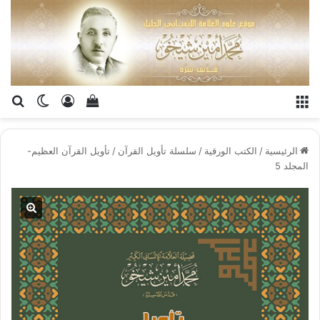
القائمة
تسجيل الدخو
إستعراض سلة الت
بح
الوضع ا
الرئيسية
/
الكتب الورقية
/
سلسلة تأويل القرآن
/
تأويل القرآن العظيم-
المجلد 5