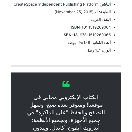
الناشر:
CreateSpace Independent Publishing Platform
الطبعة:
1، (November 25, 2015)
اللغة:
العربية
ISBN-10
: 1519269064
ISBN-13:
978-1519269065
أبعاد الكتاب:
6×1×9 بوصة
الوزن:
1.7 رطل
الكتاب الإلكتروني مجاني في
موقعنا! ومتوفر بعدة صيغ، وسهل
التصفح والحفظ "على الذاكرة" في
جميع الأجهزة، وبجميع الأنظمة:
أندرويد، آيفون، كاندل، ويندوز،