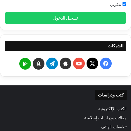
تذكرني
تسجيل الدخول
الشبكات
‫X
فيسبوك
‫YouTube
تيلقرام
Google
Amazon
Play
كتب ودراسات
الكتب الإلكترونية
مقالات ودراسات إسلامية
تطبيقات الهاتف