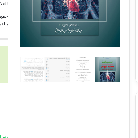
للعل
جمع 
بالدي
كمية
الحجا
A
رمز ا