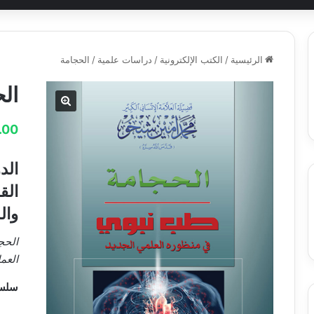
الرئيسية
/
الكتب الإلكترونية
/
دراسات علمية
/
الحجامة
ال
.00
الد
الق
وال
الحج
العم
سلسل