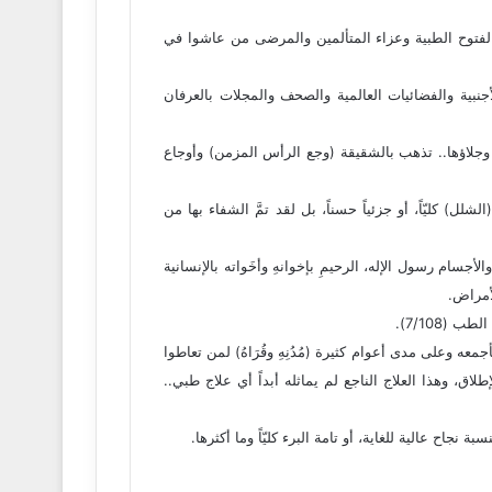
 الفتوح الطبية وعزاء المتألمين والمرضى من عاشوا في
أجنبية والفضائيات العالمية والصحف والمجلات بالعرفان
صار وجلاؤها.. تذهب بالشقيقة (وجع الرأس المزمن) وأوجاع
ل) كليّاً، أو جزئياً حسناً، بل لقد تمَّ الشفاء بها من
لأجسام رسول الإله، الرحيمِ بإخوانهِ وأخَواته بالإنسانية
أمراض.
7/108).
عه وعلى مدى أعوام كثيرة (مُدُنِهِ وقُرَاهُ) لمن تعاطوا
اق، وهذا العلاج الناجع لم يماثله أبداً أي علاج طبي..
نجاح عالية للغاية، أو تامة البرء كليّاً وما أكثرها.