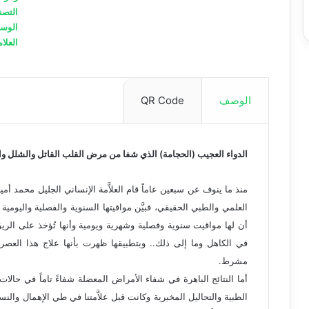
التصن
الوس
العلام
الوصف
QR Code
الدواء العجيب (الحجامة) الذي شفا من مرض القلب القاتل والشلل وا
منذ ما ينوف عن سبعين عاماً قام العلاَّمة الإنساني الجليل محمد 
العلمي والطبي الحقيقي، فبيَّن مواقيتها السنوية والفصلية واليوم
أن لها مواقيت سنوية وفصلية وشهرية ويومية وأنها تُؤخذ على الريق
في الكاهل وما إلى ذلك.. وبتطبيقها ظهرت بأنها علاج هذا العصر
مشرط.
أما النتائج الباهرة في شفاء الأمراض المعضلة شفاءً تاماً في حالات 
الطبية والتحاليل المخبرية وكانت قبل علاَّمتنا في طي الإهمال والنسيا