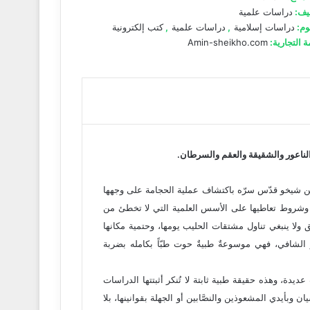
يف:
دراسات علمية
وم:
دراسات إسلامية
,
دراسات علمية
,
كتب إلكترونية
ة التجارية:
Amin-sheikho.com
لناعور والشقيقة والعقم والسرطان.
أمين شيخو قدّس سرّه باكتشاف عملية الحجامة على وجهها
ية وشروط تعاطيها على الأسس العلمية التي لا تخطئ من
 ولا ينبغي تناول مشتقات الحليب يومها، وحتمية مكانها
 الشافي، فهي موسوعةٌ طبيةٌ حوت طبّاً بكامله بضربة
عديدة، وهذه حقيقة طبية ثابتة لا تُنكر أثبتتها الدراسات
ن وبأيدي المشعوذين والنصَّابين أو الجهلة بقوانينها، بلا