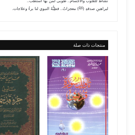
نشاط للقلوب والأجسام.. طوبى لمن بها استطبّ..
لبراهينِ صدقهِ (ﷺ) معجزاتُ.. فطِبُّهُ النبوي لنا برءٌ وعلاجات.
منتجات ذات صلة