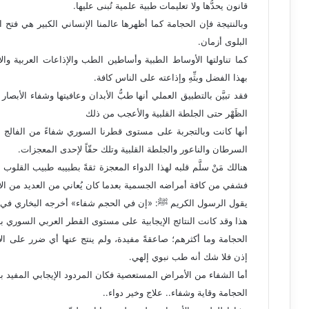
قانون يحدُّها ولا تعليمات طبية علمية تُبنى عليها.
وبالنتيجة فإن الحجامة كما أظهرها عالمنا الإنساني الكبير هي فتح
البلوى أزمان.
كما تناولتها الأوساط الطبية وأساطين الطب والإذاعات العربية وال
بهذا الفضل وبثِّهِ وإذاعته على الناس كافة.
فقد تبيَّن بالتطبيق العملي أنها طبُّ الأبدان وعافيتها وشفاء الأب
الظَهْر حتى الجلطة القلبية والأعجب من ذلك
أنها كانت وبالتجربة على مستوى قطرنا السوري شفاءً من الفالج (الشل
السرطان والناعور والجلطة القلبية وتلك حقّاً لإحدى المعجزات.
هنالك مَنْ سلَّم قلبه لهذا الدواء المعجزة ثقةً بطبيبه طبيب القلوب وا
فشفي من كافة أمراضه الجسمية بعدما كان يُعاني من العديد من ال
يقول الرسول الكريم ﷺ: «إن في الحجم شفاء» أخرجه البخاري في الطب (
هذا وقد كانت النتائج الإيجابية على مستوى القطر العربي السوري بأجم
الحجامة وما أكثرهم؛ صاعقةً مفيدة، ولم ينتج عنها أي ضرر على الإطل
إذن فلا شك أنه طب نبوي إلهي.
أما الشفاء من الأمراض المستعصية فكان المردود الإيجابي المفيد بنسبة 
الحجامة وقاية وشفاء.. علاج وخير دواء..