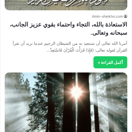
Amin-sheikho.com
الاستعاذة بالله، التجاء واحتماء بقوي عزيز الجانب،
سبحانه وتعالى.
أمرنا الله تعالى أن نستعيذ به من الشيطان الرجيم عندما نريد أن نقرأ
القرآن لقوله تعالى: {فَإِذَا قَرَأْتَ الْقُرْآنَ فَاسْتَعِذْ…
أكمل القراءة »