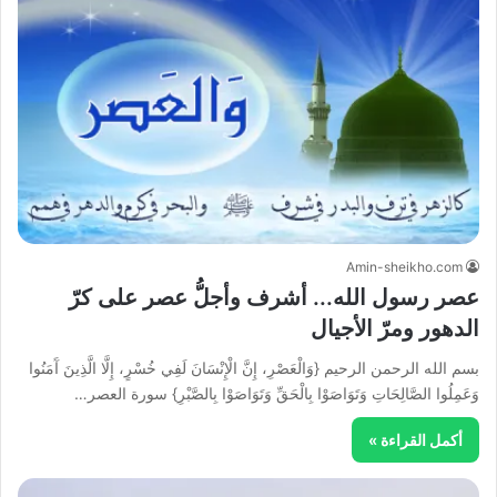
Amin-sheikho.com
عصر رسول الله... أشرف وأجلُّ عصر على كرّ
الدهور ومرّ الأجيال
بسم الله الرحمن الرحيم {وَالْعَصْرِ، إِنَّ الْإِنْسَانَ لَفِي خُسْرٍ، إِلَّا الَّذِينَ آَمَنُوا
وَعَمِلُوا الصَّالِحَاتِ وَتَوَاصَوْا بِالْحَقِّ وَتَوَاصَوْا بِالصَّبْرِ} سورة العصر…
أكمل القراءة »