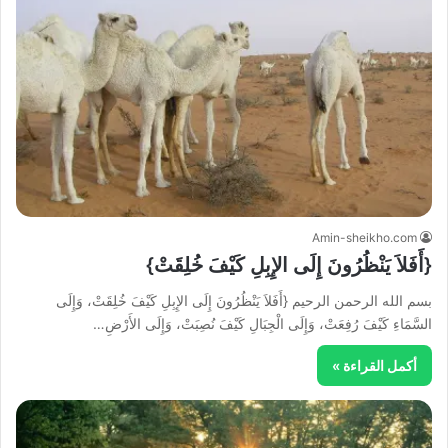
Amin-sheikho.com
{أَفَلاَ يَنْظُرُونَ إِلَى الإِبِلِ كَيْفَ خُلِقَتْ}
بسم الله الرحمن الرحيم {أَفَلاَ يَنْظُرُونَ إِلَى الإِبِلِ كَيْفَ خُلِقَتْ، وَإِلَى
السَّمَاءِ كَيْفَ رُفِعَتْ، وَإِلَى الْجِبَالِ كَيْفَ نُصِبَتْ، وَإِلَى الأَرْضِ…
أكمل القراءة »