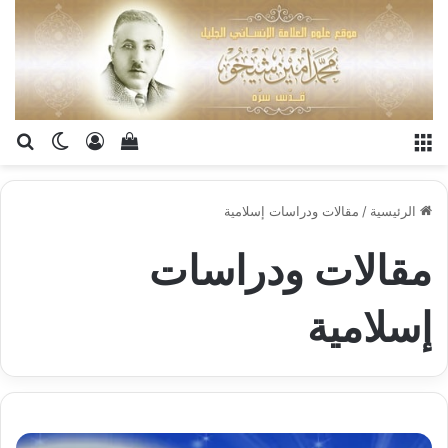
القائمة
تسجيل الدخو
إستعراض سلة الت
بح
الوضع ا
الرئيسية
/
مقالات ودراسات إسلامية
مقالات ودراسات
إسلامية