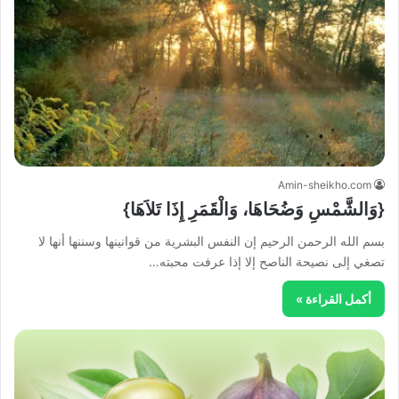
Amin-sheikho.com
{وَالشَّمْسِ وَضُحَاهَا، وَالْقَمَرِ إِذَا تَلاَهَا}
بسم الله الرحمن الرحيم إن النفس البشرية من قوانينها وسننها أنها لا
تصغي إلى نصيحة الناصح إلا إذا عرفت محبته…
أكمل القراءة »