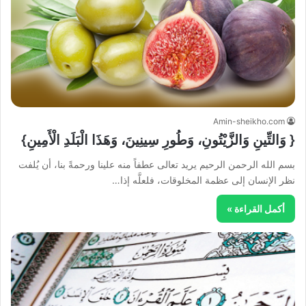
Amin-sheikho.com
{ وَالتِّينِ وَالزَّيْتُونِ، وَطُورِ سِينِينَ، وَهَذَا الْبَلَدِ الْأَمِينِ}
بسم الله الرحمن الرحيم يريد تعالى عطفاً منه علينا ورحمةً بنا، أن يُلفت
نظر الإنسان إلى عظمة المخلوقات، فلعلَّه إذا…
أكمل القراءة »