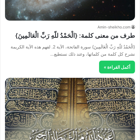
Amin-sheikho.com
طرف من معنى كلمة: {الْحَمْدُ للّهِ رَبِّ الْعَالَمِينَ}
{الْحَمْدُ للّهِ رَبِّ الْعَالَمِينَ} سورة الفاتحة، الآية 2. لفهم هذه الآية الكريمة
نشرح كل كلمة من كلماتها، وعند ذلك نستطيع…
أكمل القراءة »