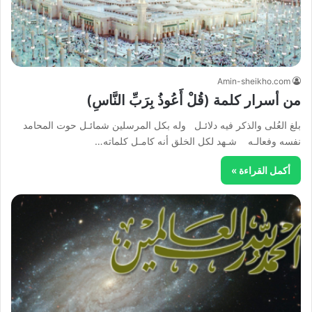
Amin-sheikho.com
من أسرار كلمة (قُلْ أَعُوذُ بِرَبِّ النَّاسِ)
بلغ العُلى والذكر فيه دلائـل وله بكل المرسلين شمائـل حوت المحامد
نفسه وفعالـه شـهد لكل الخلق أنه كامـل كلماته…
أكمل القراءة »