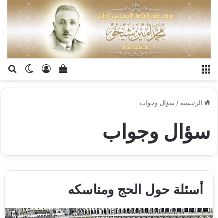
القائمة
تسجيل الدخو
إستعراض سلة الت
بح
الوضع ا
الرئيسية
/
سؤال وجواب
سؤال وجواب
أسئلة حول الحج ومناسكه