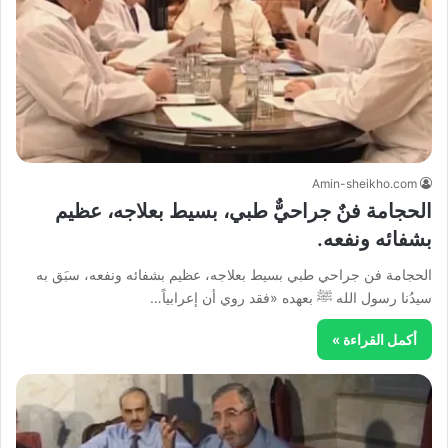
Amin-sheikho.com
الحجامة فنٌ جراحيٌّ طبي، بسيط بعلاجه، عظيم
بشفائه ونفعه.
الحجامة فن جراحي طبي بسيط بعلاجه، عظيم بشفائه ونفعه، سبَق به
سيدُنا رسول الله ﷺ بعهده «فقد روي أن إعرابياً…
أكمل القراءة »