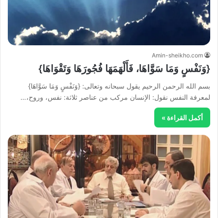
Amin-sheikho.com
{وَنَفْسٍ وَمَا سَوَّاهَا، فَأَلْهَمَهَا فُجُورَهَا وَتَقْوَاهَا}
بسم الله الرحمن الرحيم يقول سبحانه وتعالى: {وَنَفْسٍ وَمَا سَوَّاهَا}
لمعرفة النفس نقول: الإنسان مركب من عناصر ثلاثة: نفس، وروح،…
أكمل القراءة »