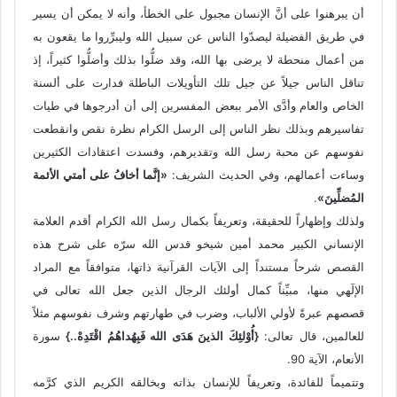
أن يبرهنوا على أنَّ الإنسان مجبول على الخطأ، وأنه لا يمكن أن يسير
في طريق الفضيلة ليصدّوا الناس عن سبيل الله وليبرِّروا ما يقعون به
من أعمال منحطة لا يرضى بها الله، وقد ضلُّوا بذلك وأضلُّوا كثيراً، إذ
تناقل الناس جيلاً عن جيل تلك التأويلات الباطلة فدارت على ألسنة
الخاص والعام وأدَّى الأمر ببعض المفسرين إلى أن أدرجوها في طيات
تفاسيرهم وبذلك نظر الناس إلى الرسل الكرام نظرة نقص وانقطعت
نفوسهم عن محبة رسل الله وتقديرهم، وفسدت اعتقادات الكثيرين
وساءت أعمالهم، وفي الحديث الشريف:
«إنَّما أخافُ على أمتي الأئمة
المُضلِّينَ»
.
ولذلك وإظهاراً للحقيقة، وتعريفاً بكمال رسل الله الكرام أقدم العلامة
الإنساني الكبير محمد أمين شيخو قدس الله سرّه على شرح هذه
القصص شرحاً مستنداً إلى الآيات القرآنية ذاتها، متوافقاً مع المراد
الإلٓهي منها، مبيِّناً كمال أولئك الرجال الذين جعل الله تعالى في
قصصهم عبرةً لأولي الألباب، وضرب في طهارتهم وشرف نفوسهم مثلاً
للعالمين، قال تعالى:
{أُوْلئِكَ الذينَ هَدَى الله فَبِهُداهُمُ اقْتَدِهْ..}
سورة
الأنعام، الآية 90.
وتتميماً للفائدة، وتعريفاً للإنسان بذاته وبخالقه الكريم الذي كرَّمه