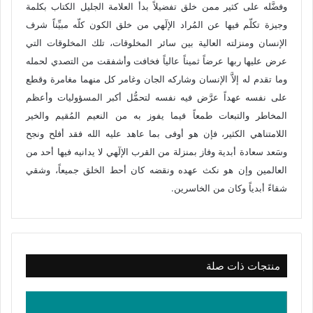
وفضَّله على كثير ممن خلق تفضيلاً بدأ العلامة الجليل الكتاب بكلمة
وجيزة تكلّم فيها عن المُراد الإلٓهي من خلق الكون كلّه مبيِّناً شرف
الإنسان ومنزلته العالية بين سائر المخلوقات، تلك المخلوقات التي
عرض عليها ربها عرضاً ثميناً عالياً فخافت وأشفقت من التصدي لحمله
وما تقدم له إلاَّ الإنسان وشاركه الجان وغامر كل منهما مغامرة وقطع
على نفسه عهداً عرَّض فيه نفسه لتحمُّل أكبر المسؤوليات وأعظم
المخاطر والتبعات طمعاً فيما يفوز به من النعيم المُقيم والخير
اللامتناهي الكثير، فإن هو أوفى بما عاهد عليه الله فقد أفلح ونجح
وسَعد سعادة أبدية وفاز بمنزلة من القرب الإلٓهي لا يدانيه فيها أحد من
العالمين وإن هو نكث عهده ونقضه كان أحط الخلق جميعاً، وشقي
شقاءً أبدياً وكان من الخاسرين.
منتجات ذات صلة