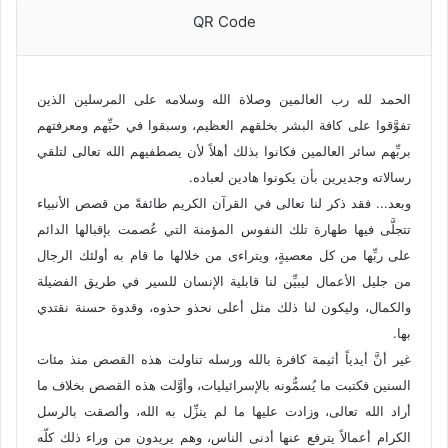
QR Code
الحمد لله رب العالمين وصلاة الله وسلامه على المرسلين الذين
تفوَّقوا على كافة البشر بخلقهم العظيم، وسبقوا في حبِّهم ومعرفتهم
بربِّهم سائر العالمين فكانوا بذلك أهلاً لأن يصطفيهم الله تعالى لتلقي
رسالاته وجديرين بأن يكونوا هادين لعباده.
وبعد... فقد ذكر لنا تعالى في القرآن الكريم طائفةً من قصص الأنبياء
تتجلَّى فيها طهارة تلك النفوس المؤمنة التي عُصمت بإقبالها الدائم
على ربِّها من كل معصيةٍ، ويتراءى من خلالها ما قام به أولئك الرجال
من جليل الأعمال ليبيِّن لنا قابلية الإنسان للسير في طريق الفضيلة
والكمال، وليكون لنا ذلك مثل أعلى نحذو حذوه، وقدوة حسنة نقتدي
بها.
غير أنَّ أيدياً أثيمة كافرة بالله ورسله تناولت هذه القصص منذ مئات
السنين فكتبت ما يُسمُّونه بالإسرائيليات، وأوَّلت هذه القصص بخلاف ما
أراد الله تعالى، وزادت عليها ما لم ينزِّل به الله، وألصقت بالرسل
الكرام أعمالاً يترفع عنها أدنى الناس، وهم يريدون من وراء ذلك كلّه