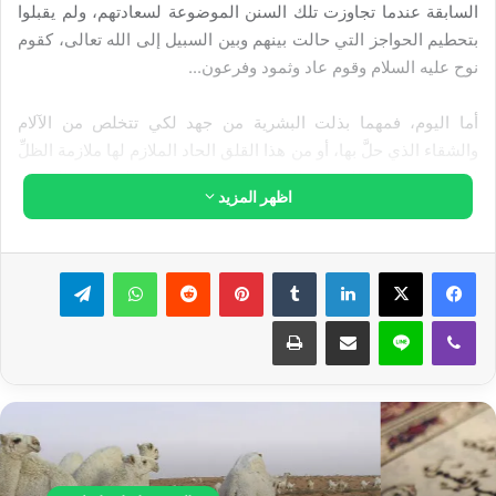
السابقة عندما تجاوزت تلك السنن الموضوعة لسعادتهم، ولم يقبلوا
بتحطيم الحواجز التي حالت بينهم وبين السبيل إلى الله تعالى، كقوم
نوح عليه السلام وقوم عاد وثمود وفرعون...
أما اليوم، فمهما بذلت البشرية من جهد لكي تتخلص من الآلام
والشقاء الذي حلَّ بها، أو من هذا القلق الحاد الملازم لها ملازمة الظلِّ
لصاحبه، من هذا الضياع والضلال البعيد، ومن تلك المتاهات الفكرية
اظهر المزيد
المتعاكسة والمتشابكة، التي منها يظنون أنهم سوف يتوصلون إلى
السعادة المنتظرة... فإنهم لن يفلحوا أبداً بذلك، ولن يفلحوا إلا بشرط
واحد، هو العودة إلى إقامة شريعة الله في أرضه قولاً وعملاً، وأخذها
لينكدإن
بينتيريست
واتساب
تيلقرام
بقوة.
ڤايبر
لاين
مشاركة عبر البريد
طباعة
فإن لم يفعلوا ولن يفعلوا! فلينظروا زلازل وبراكين وأعاصير مدمرة،
وأمراضاً فتاكة، كما وقع ويقع اليوم، وبعدها ينظرون ناراً تصهر الحديد
الصلب، وتُفتِّت الحجر الصَّلد، وما ذلك عن الظالمين ببعيد:
{وَكَذَلِكَ
أَخْذُ رَبِّكَ إِذَا أَخَذَ الْقُرَى وَهِيَ ظَالِمَةٌ إِنَّ أَخْذَهُ أَلِيمٌ شَدِيدٌ}
(سورة هود –
الآية 102): هذا قانون، كل من سار بهذا السير، حق عليه الهلاك.