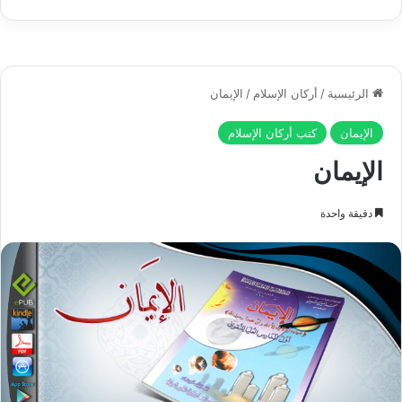
Play
الأحزاب – الآية 62).
تلك سنن وقوانين لا تتبدل ولا تتحول، فما
قام به الأولون الذين لم يؤمنوا من قول أو
فعل، لا يختلف من حيث الجوهر عما قاله
المتأخرون، لذلك فإن الله جلَّ وعلا اقتصر
في ضرب الأمثلة على بعض الأمم التي
تعتبر أقوالها التي تنم عن معتقدها
وأفعالها، نماذج عملية لهلاك كل أمة تسلك
مسلكهم، وتعترض على رسولها
اعتراضاتهم.