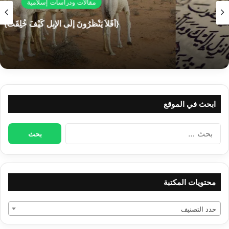
مقالات ودراسات إسلامية
مقالات ذات صلة
{أَفَلاَ يَنْظُرُونَ إِلَى الإِبِلِ كَيْفَ خُلِقَتْ}
﴿وَالذَّارِيَاتِ ذَرْوًا﴾
الاستعاذة بالله، التجاء واحتماء بقوي عزيز الجانب،
سبحانه وتعالى.
ابحث في الموقع
البحث
عن:
محتويات المكتبة
لقد ضرب لنا تعالى في كتابه العزيز الكثير
من القصص عن هلاك الأمم، التي تخلَّت
حدد التصنيف
عن السنن الإلٓهية، واتَّبعت شرائع من وضع