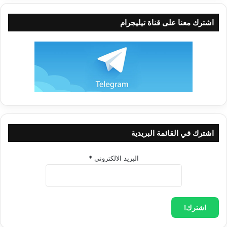
أهوائها، وبين لنا الأسباب التي حالت بينهم
اشترك معنا على قناة تيليجرام
وبين الرجوع إلى دين الحق، ثم النتائج
المؤسفة التي انتهوا إليها.
وكان تعالى قبل هلاكهم يرسل إليهم نذيراً، يحذرهم من مغبة
معتقداتهم وأعمالهم المخالفة لسنن الوجود، ويبين لهم أن تلك
المعتقدات لا تزيدهم إلا شقاء، ولا تزيدهم إلا بؤساً وابتعاداً عن منبع
السعادة الحقيقية، إلا أن دعوتهم غالباً ما كانت لتلقى إلا آذاناً صماء
اشترك في القائمة البريدية
وقلوباً غلفاً، ذلك لأن المادة قد أوصدت أبوابها على عقولهم،
وأغرقتهم إلى الأذقان فهم مقمحون. لا يفلحون بل لجهلهم وعدم
البريد الالكتروني
*
إيمانهم يستعجلون:
{...بِالسَّيِّئَةِ قَبْلَ الْحَسَنَةِ وَقَدْ خَلَتْ مِن قَبْلِهِمُ
الْمَثُلاَتُ...}
(سورة الرعد – الآية 6): ما حدث للأمم الغابرة، ماذا حلَّ
بهم؟!
تلك الأمم التي ساقها الله مُثلاً كافية من حيث الموعظة والعبرة، لمن
كان له قلب أو ألقى السمع وهو شهيد، لأن ما قيل للرسل الذين لم