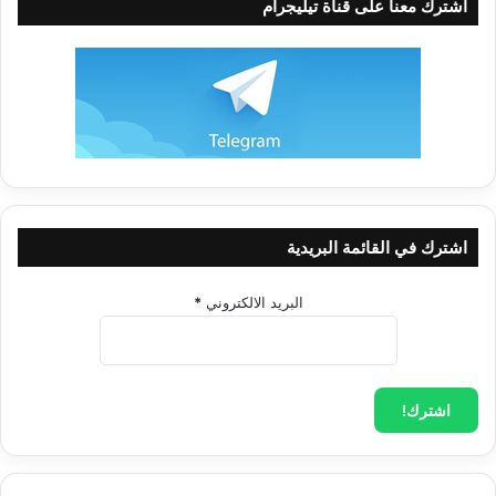
اشترك معنا على قناة تيليجرام
الإحرام في الحج، والحكمة منه.
وهكذا فالله تعالى يريد بكلمة:
(إِنَّ الْإِنْسَانَ لَفِي خُسْرٍ)
: أن يحذر بني
الإنسان كافّة من تضييع هذا العمر، وأن يستحثَّ هممنا إلى اغتنام هذه
اشترك في القائمة البريدية
الفترة الوجيزة من الحياة التي عرف قيمتها أصحاب رسول الله عليه
الصلاة والسلام ومن تابعهم بإحسان.
البريد الالكتروني
*
نعم، إن الإنسان لفي خسر، لأن الإنسان ذلك المخلوق الذي كرَّمه
الله تعالى، ووهبه من الأهلية والاستعداد ما يستطيع به أن يتفوَّق
ويتسنَّم ذلك المقام الرفيع الذي يسمو به على سائر المخلوقات، إذا
هو لم يُفد من هذه الأهلية وذلك الاستعداد بل ظلّ مستغرقاً في دنياه
لاحقاً لشهواته، منحطاً إليها انحطاط الحيوان إلى أن يوافيه الأجل،
وتنقضي مرحلة الحياة، فهنالك يندم أشد الندم، ويرى كم فرّط وكم