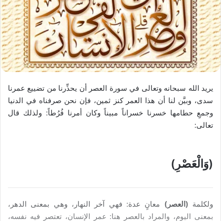
يريد الله سبحانه وتعالى في سورة العصر أن يحذِّرنا من تضييع عمرنا
سدى، وبيَّن لنا أن هذا العمر كنز ثمين، فإن نحن صرفناه في الدنيا
وجمعِ حطامها خسرنا خسراناً مبيناً وكان أمرنا فُرُطاً: ولذلك قال
تعالى:
(وَالْعَصْرِ)
ولكلمة
(العصر)
معانٍ عدة: فهي آخر النهار، وهي بمعنى الدهر،
بمعنى اليوم، والمراد بالعصر هنا: عمر الإنسان، تعتصر فيه نفسه،