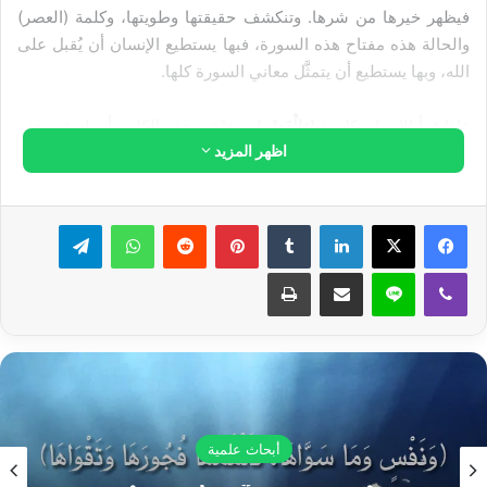
فيظهر خيرها من شرها. وتنكشف حقيقتها وطويتها، وكلمة (العصر)
والحالة هذه مفتاح هذه السورة، فبها يستطيع الإنسان أن يُقبل على
الله، وبها يستطيع أن يتمثَّل معاني السورة كلها.
فإذا قرأ الإنسان كلمة:
(وَالْعَصْرِ)
... عرَّفته هذه الكلمة أن له في هذه
اظهر المزيد
الدنيا مدةً معلومة، وعصراً معيَّناً، وأن له بداية، وهي يوم خروجه طفلاً
إلى الدنيا، ونهايةً ينتهي بها أجله، فيفارق هذه الحياة ويرحل عنها،
وبهذا تحصل للنفس موعظةً وذكرى، فهي تَذْكُرُ بدايتها، وأنها من قبل
لينكدإن
بينتيريست
واتساب
تيلقرام
لم يكن لها وجود، ولم تكن شيئاً مذكوراً، والخالق العظيم الذي خلقها
وساقها لهذه الدنيا هو الذي يعظها ويُذكِّرها، ثم هي تذكر نهايتها، إذ أن
ڤايبر
لاين
مشاركة عبر البريد
طباعة
عصرها سينقضي يوماً ما، وأنها لا بد لها من الرحيل والزوال، وعندها
تتذكر يوم فراقها فلا تعود تركن إلى الدنيا، ولا تعود تطمع في البقاء
فيها، ثم إن كلمة (وَالْعَصْرِ) تُعرِّفنا أيضاً أن هذه المدة التي نقضيها في
الدنيا ثمينة وثمينة جداً، فيها يستطيع الإنسان أن ينال سعادة أبدية لا
نهاية لها، وبهذه المدة المحددة نستطيع أن نؤمِّن لأنفسنا حياة طيبةً
أبداً وسرمداً. فإذا اغتنم الإنسان هذه الحياة، فقد فاز فوزاً عظيماً،
أبحاث علمية
وإن هو اشتغل بالدنيا وزينتها، فقد خسر خسراناً مبيناً، ولذلك قال
تعالى: