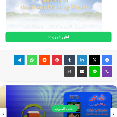
القدسي عما سواه؟ أتظن أنه ليشعر في
مثل تلك الساعة من المشاهدة له وجوداً
وأثراً؟
أما سمعت بهذه المشاهدة في قوله تعالى:
{وُجُوهٌ يَوْمَئِذٍ نَّاضِرَةٌ ، إِلَى
رَبِّهَا نَاظِرَةٌ}
سورة القيامة: الآية (22-23). أما علمت قوله تعالى:
{إِنَّ
الْمُتَّقِينَ فِي جَنَّاتٍ وَنَهَرٍ ، فِي مَقْعَدِ صِدْقٍ عِندَ مَلِيكٍ مُّقْتَدِرٍ}
سورة
القمر: الآية (54-55).