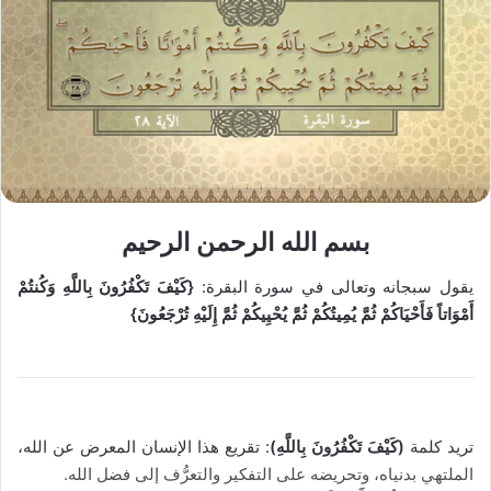
بسم الله الرحمن الرحيم
يقول سبجانه وتعالى في سورة البقرة:
{كَيْفَ تَكْفُرُونَ بِاللَّهِ وَكُنتُمْ
أَمْوَاتاً فَأَحْيَاكُمْ ثُمَّ يُمِيتُكُمْ ثُمَّ يُحْيِيكُمْ ثُمَّ إِلَيْهِ تُرْجَعُونَ}
تريد كلمة
(كَيْفَ تَكْفُرُونَ بِاللَّهِ)
: تقريع هذا الإنسان المعرض عن الله،
الملتهي بدنياه، وتحريضه على التفكير والتعرُّف إلى فضل الله.