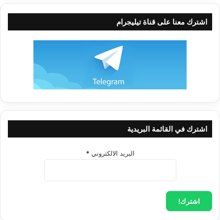
الجسد وسينقطع عملها وترقد رقدة طويلة الأمد تنتهي بها يوم البعث
والنشور يوم يقرن الله هذه النفس إلى جسدها ثانية ويعيد إليها
اشترك معنا على قناة تيليجرام
الروح، وهنالك تقف بين يدي ربِّها لتؤدي حساباً دقيقاً عمَّا قدَّمت من
أعمال وتوفَّى كل نفس بما كسبت وهناك الحسرة والسوء على
الكافرين.
{وَلَوْ تَرَى إِذْ وُقِفُوا عَلَى النَّارِ فَقَالُوا يَالَيْتَنَا نُرَدُّ وَلاَ نُكَذِّبَ بِآيَاتِ رَبِّنَا
وَنَكُونَ مِنَ الْمُؤْمِنِينَ}
سورة الأنعام: الآية (27).
ذلك كله إنما تذكِّرنا به كلمة
(ثُمَّ يُمِيتُكُمْ)
: ألا تفكِّر بهذا!.
(ثُمَّ يُحْييكُمْ)
:
غداً.
(ثُمَّ إِلَيْهِ تُرْجَعُونَ)
: للمحاكمة والسؤال والحساب.
اشترك في القائمة البريدية
كما أن هذه الآية الكريمة تذكِّرنا أيضاً:
البريد الالكتروني
*