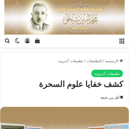
القائمة
تسجيل الدخو
إستعراض سلة الت
بح
الوضع ا
الرئيسية
/
التطبيقات
/
تطبيقات أندرويد
تطبيقات أندرويد
كشف خفايا علوم السحرة
أقل من دقيقة