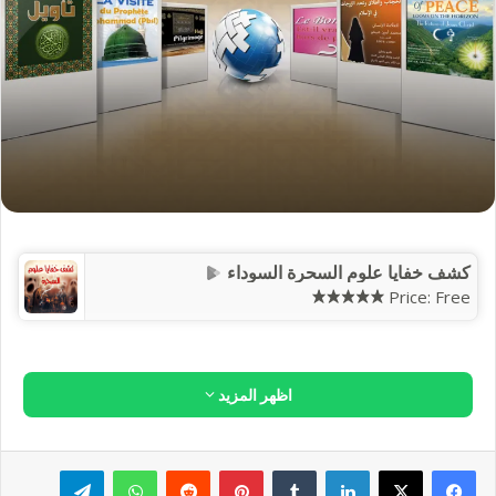
كشف خفايا علوم السحرة السوداء
Price:
Free
اظهر المزيد
لينكدإن
بينتيريست
واتساب
تيلقرام