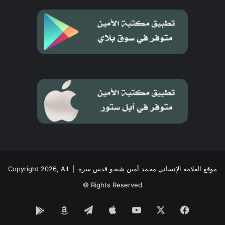
كله وتمد الكون كله بما تمدّه به من قوة
ونماء، وتبعث في كل شيء ما يناسبه وما
يساعده على البقاء واستمرار الحياة.
موقع العلامة الإنساني محمد أمين شيخو قدس سره
| Copyright 2026, All
Rights Reserved ©
فيسبوك
‫X
‫YouTube
تيلقرام
Google
Amazon