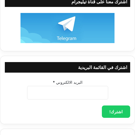
اشترك معنا على قناة تيليجرام
والرياح والتراب والشمس والقمر حتى خُلقت ونمت ونضجت
واستوت، ثم يسَّرها له بلا مقابل.
مقالات ذات صلة
«وليس للعبد من صلاته إلاَّ ما عقل منها»
اشترك في القائمة البريدية
انظر وفكِّر أيها الإنسان في أصلك، وما كنت عليه!
البريد الالكتروني
*