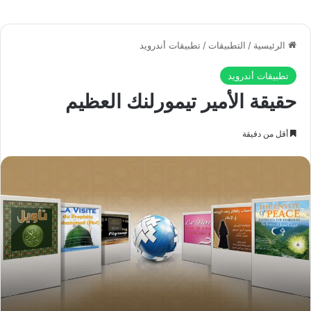
وتُشير كلمة (أَنَّا صَبَبْنَا الْمَاءَ) أي: إلى تلك الكيفية وذلك النظام الذي
ينصبُّ به الماء من السماء من حيث: تبخير الشمس لمياه البحر
وسوْق الرياح لقطع الغمام، وتلبُّد الغيوم في السماء، ثم تكاثفها
وسقوط الأمطار... فذلك كلّه إنما يجري وفق قوانين ثابتة. فمن الذي
وضع هذه القوانين لتكون سبباً في نزول الأمطار؟.
أما كلمة (صبّاً): فقد جاءت مُطلقة غير مقيدة بوصف، لما تُشير إليه
من أوصاف لا يتَّسع لها لفظ واحد، فهي تشمل: صبّاً رفيقاً، إذ ينصبُّ
الماء من السماء على شكل قطرات لطيفة، لا تزعج الحبّة الدفينة
في الأرض ولا تؤثِّر على الزرع كما لا تُسبِّب أضراراً في المنازل.
وهي تشمل أيضاً صبّاً منظَّماً متوافقاً مع الفصول، وهي تشمل صبّاً
متناوباً في فترات متلائمة لسقاية الزرع، وتشمل صبّاً كافياً يفي
بحاجة الأرض، وصبّاً شاملاً غير منحصر في بقعة صغيرة في الأرض بل
شاملاً لكل منطقة من المناطق، وهكذا ينطوي تحت كلمة (صبّاً) معانٍ
شتى.