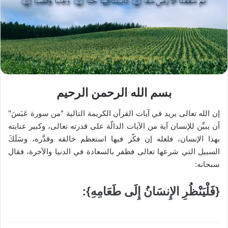
بسم الله الرحمن الرحيم
إن الله تعالى يريد في آيات القرآن الكريمة التالية "من سورة عَبَسَ"
أن يبيِّن للإنسان آية من الآيات الدالّة على قدرته تعالى، وكبير عنايته
بهذا الإنسان، فلعله إن فكّر فيها استعظم خالقه وقدَّره، وسَلَكَ
السبيل التي شرعها تعالى فظفر بالسعادة في الدنيا والآخرة، فقال
سبحانه:
{فَلْيَنْظُرِ الإِنسَانُ إِلَى طَعَامِهِ}: