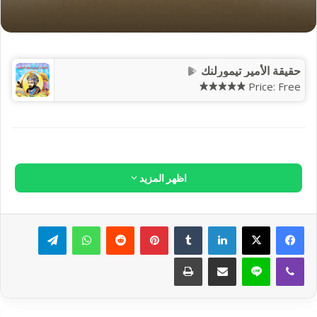
{ثُمَّ شَقَقْنَا الأَرْضَ شَقّاً}:
وشقّ الشيء بمعنى: صدَّعه وفرَّقه. فالرياح الشديدة التي تهب عقب
نزول الأمطار لها أثر في هذا التشقق، فهي تشقِّق الطبقة السطحية
من التربة بتجفيفها للقشرة السطحية فتنفصل عن الطبقة الرطبة
تحتها وبذلك تجعلها تتشقق تسهيلاً لخروج النبات، كما أنها من جهة
ثانية تفصل هذه الطبقة السطحية عن الطبقة التي تحتها حيث الحبَّة
المدفونة في الأرض وبهذه الصورة تظل الحبّة في وسط رطب وفير
الماء دافئ منعزل عن طبقات الجو البارد، ثم أن هذا التشقق يسمح
بدخول أشعة الشمس وتسرُّب الهواء وبذلك تتوفَّر للحبَّة شرائط
الإنتاش من حيث وجود الرطوبة والدفء ومن حيث تمتُّعها بالهواء
المساعد على التنفس وأشعة الشمس المعينة على النمو.