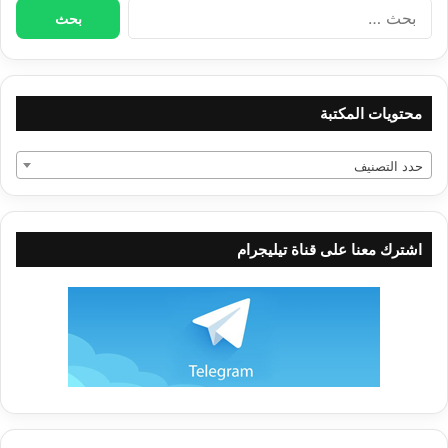
البحث
عن:
هلَّا كان لك من هذا الكون عبرة وذكرى!
محتويات المكتبة
مَنْ منّا لم يسمع بقصة أصحاب الفيل!
حدد التصنيف
اشترك معنا على قناة تيليجرام
{وَدَاعِيًا إِلَى اللهِ بِإِذْنِهِ وَسِرَاجًا مُنِيرًا}
{وَدَاعِيًا إِلَى اللَّهِ}:
للمقبل، يعرج فيه إلى الله
"إنما بُعثت معلماً"
رواه
ابن ماجة، رقم 229.
"إنما بُعثت لأُتمم مكارم الأَخلَاق"
أخرجه أحمد
والحاكم والبيهقي عن أبي هريرة.