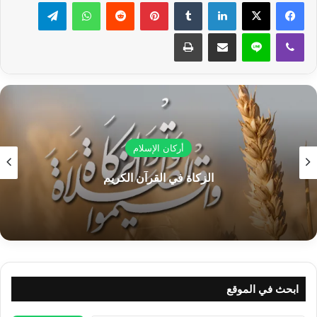
لينكدإن
بينتيريست
واتساب
تيلقرام
{أَرْسَلْنَاكَ شَاهِدًا}:
شاهداً لهم لآيات الكون، ولكن لمن يشهد رسول
الله ﷺ وكيف يشهد؟ يشهد للذي آمن بالله واستقام فصلَّى، يشهد
ڤايبر
لاين
مشاركة عبر البريد
طباعة
لمن فكَّر بالموت حتى خافت نفسه، وخاف من النتائج التي ستعود
عليه من سيره بغير الحق، وخاف النار في الآخرة، هنالك طلب الحقَّ
والحقيقة، فنظر في الكون وآياته وفكر به فشاهد ربَّه من خلاله، ورأى
الله معه، قريباً منه رقيباً عليه ومشاهداً له فاستقام، وباستقامته على
طاعة ربِّه يحصل لنفسه ثقة بأن الله راضٍ عنها فتؤمن به سبحانه،
وبمعيَّة رسول الله ﷺ تُقبل على الله، هذا المؤمن يشهد له رسول
أركان الإسلام
الله ﷺ التربية لهذا الكون والتجلي الإلٓهي‏ عليه والخلق والخالق
والإمداد بالأنوار، ويشهد له أسماء الله الحسنى وكيف أن الله متجلٍّ
الزكاة في القرآن الكريم
على الكون بعلمه ورحمته وقدرته. ويشهد للمؤمنين إيمانهم فيمزجه
رحيقاً واسعاً أبيّاً دائماً سرمدياً لا تبغي النفس عنه حولاً.
{وَمُبَشِّرًا}:
لمن فكّر وشاهد، للذي آمن يبشره بالجنة، بشارات
مشهودة ذوقيَّة يعيها القلب المؤمن الصادق.
{وَنَذِيرًا}:
للمعرض الذي
ما فكر فما آمن، ينذره من مصائب الدنيا وعذاب القبر والنار.
ابحث في الموقع
مقالات ذات صلة