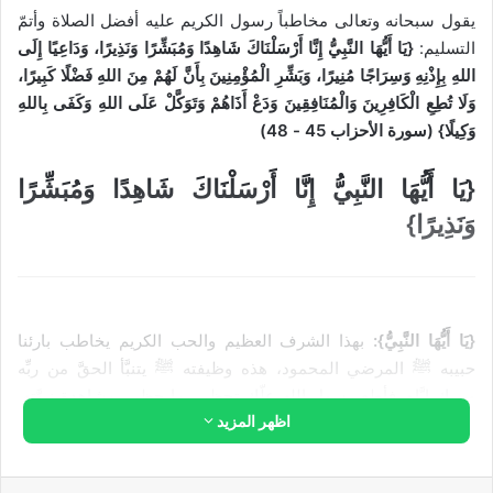
يقول سبحانه وتعالى مخاطباً رسول الكريم عليه أفضل الصلاة وأتمّ
التسليم:
{يَا أَيُّهَا النَّبِيُّ إِنَّا أَرْسَلْنَاكَ شَاهِدًا وَمُبَشِّرًا وَنَذِيرًا، وَدَاعِيًا إِلَى
اللهِ بِإِذْنِهِ وَسِرَاجًا مُنِيرًا، وَبَشِّرِ الْمُؤْمِنِينَ بِأَنَّ لَهُمْ مِنَ اللهِ فَضْلًا كَبِيرًا،
وَلَا تُطِعِ الْكَافِرِينَ وَالْمُنَافِقِينَ وَدَعْ أَذَاهُمْ وَتَوَكَّلْ عَلَى اللهِ وَكَفَى بِاللهِ
وَكِيلًا} (سورة الأحزاب 45 - 48)
{يَا أَيُّهَا النَّبِيُّ إِنَّا أَرْسَلْنَاكَ شَاهِدًا وَمُبَشِّرًا
وَنَذِيرًا}
{يَا أَيُّهَا النَّبِيُّ}:
بهذا الشرف العظيم والحب الكريم يخاطب بارئنا
حبيبه ﷺ المرضي المحمود، هذه وظيفته ﷺ يتنبَّأ الحقَّ من ربِّه
ويريك إيَّاه. فأطع رسول الله علّك تحظى بما حظي بمشاهدة نبوَّته.
اظهر المزيد
{إِنَّا أَرْسَلْنَاكَ شَاهِدًا}:
(إِنَّا): بصيغة الجمع تتضمن أنوار ورحمات وبحار
فضل وإحسان وحنان الله وتجلِّيات العلا بأسمائه الحسنى.