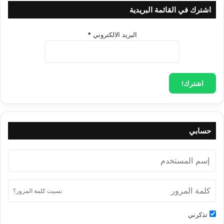
اشترك في القائمة البريدية
{بِإِذْنِهِ}:
لمن تولَّدت في نفسه ثقة يُقبل بإذنه: الطاهر يدخل، لا يكون
البريد الالكتروني
*
هذا إلا إذا سار الإنسان بالقوانين التي رسمها الله له وبيَّنها على
لسان رسوله ﷺ، وهي التفكير بالموت والاستقامة على أمر الله
والتفكير بالكون عندها يأذن الله لرسوله. فليس في قلبه ﷺ إلا الله،
والجسر لا يقوم إلا بطرفين، فمن لم يصدق فلن يأذن الله لرسوله
بإضاعة عمره الثمين معه للسدى مع من لن ينتفع اليوم ولا غداً.
{وَسِرَاجًا مُنِيرًا}:
هذا المؤمن صار له رسول الله ﷺ سراجه ونوره
يرى به الحقائق، يرى الخير خيراً والشر شراً، صار يرى بعين القلب
حقيقة الدنيا، وهذا المؤمن يفدي رسول الله ﷺ بكل شيء، لأنه يرى
حسابي
أن الفضل والجنّات والنوال الذي جاءه كان عن طريقه ﷺ، وبسببه.
{وَبَشِّرِ الْمُؤْمِنِينَ بِأَنَّ لَهُمْ مِنَ اللهِ فَضْلًا كَبِيرًا}
نسيت كلمة المرور؟
تذكرني
{وَبَشِّرِ الْمُؤْمِنِينَ}:
بما سينالونه من عطاء كبير بسبب إيمانهم