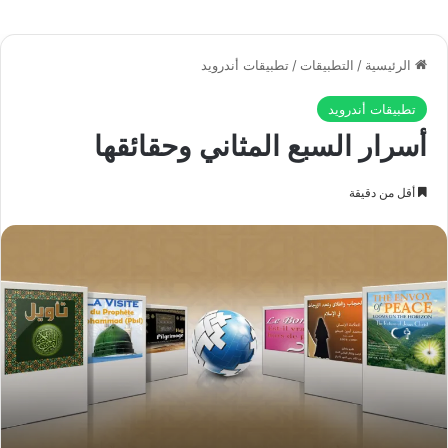
إذن فالمنجمون: الذين يشتغلون
"بالتنجيم" على قدر كبير من الجهل بعلم
الفلك، وليست بينهم وبينه صلة أبداً.
أما اعتقده المنجمون:
من أن حياة الإنسان يحددها موضع الشمس والقمر والكواكب في
البروج ساعة ميلاده، فقسَّموا الكواكب "ذوات الطوالع النحس،
والطوالع السعيدة" تخبُّطاً، وهذه المعتقدات من سحر الكشدانيين
الذين كانوا يعبدون الكواكب السيَّارة، ويعتقدون أنها مدبِّرة للعالم،
وأنها تأتي بالخير والشر، فعجباً ممن يستبدل الكفر بالإيمان، ويعود
صابئاً تُغرر به السحرة من حيث لا يدري!!
وما جاء في السنة النبوية: