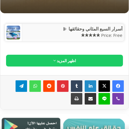
«خلق هذه النجوم لثلاث: جعلها زينة للسماء، ورجوماً للشياطين،
وعلامات يهتدى بها..»
أخرجه البخاري.
فمن تأوَّل فيها مثل تلك السفاسف أخطأ وتكلَّف ما لا علم له به.
«من اقتبس علماً من النجوم اقتبس شعبة من السحر..»
سنن أبي
داود.
«من أتى عرافاً أو كاهناً فصدقه بما يقول فقد كفر بما أنزل على
محمد»
أخرجه الترمذي والنسائي وابن ماجه.
والعرَّاف والكاهن والمنجِّم كلهم يدَّعون معرفة الأمور المستقبلية،
فمن صدَّقهم كفر بالله ورسوله ﷺ. قال ابن عباس في قوم ينظرون
في النجوم:
(ما أرى من فعل ذلك له عند الله من خلاق)
.
ولعلك تسأل:
قد يصدق المنجمون، ويروى في الحديث: «كذب المنجمون ولو