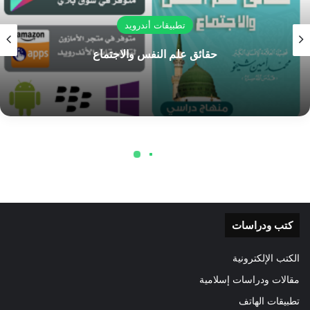
صدقوا». فكيف يتم علمهم بالمغيبات؟
تبين لنا أن المنجمين سحرة، يستعينون بشياطين الجن من قرائن
البشر وقرائن خصمائهم من البشر، وعندما ينوي الخصوم على الكيد
والتخطيط لغرمائهم الذين إن كان عليهم استحقاق ومعاصي مما
يُنجِح الخصماء في كيدهم، وهذا ما يتحدث به المنجمون للبشر عن
المكائد التي ينويها خصومهم، فالقرين بتلك الحالة يعمل على نقل
الخبر للسحرة المنجمين، فينقل لهم أسرار نوايا وخطط الخصوم
الذين اتَّخذوه قريناً، فما يقع ليس بتنجيم المنجمين، بل باستحقاق
ومعاصي الضحية إن وقع.
كتب ودراسات
الكتب الإلكترونية
أما المؤمنون فلا يقع عليهم ضرر نوايا
مقالات ودراسات إسلامية
وخطط الخصوم، فإن كان الضحية
تطبيقات الهاتف