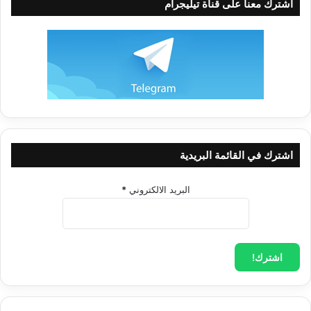
اشترك معنا على قناة تيليجرام
مترات، ولا يصلنا من إشعاعها ما نحسُّ به، بل لا يؤثِّر مطلقاً على
حياتنا وسلوكنا!
مع العلم أن أسطع نجوم الأبراج "الدبران"، لا تزيد نسبة لمعانه عن
1/1000 مليون من لمعان الشمس.
2- إن حركة الكواكب في منطقة البروج تختلف باختلاف المنطقة
التي تنظر منها.
فالمكّوك الفضائي ورجال الفضاء الذين يتحركون بين الكواكب يرون
صوراً مختلفة عن تلك التي يراها الإنسان من على سطح الأرض.
اشترك في القائمة البريدية
فاقتران كوكبين هو تقارب خداع نظر، إذ تبقى المسافات شاسعة جداً
ما بين أي كوكب من كواكب منظومتنا الشمسية وأي نجم آخر من
البريد الالكتروني
*
نجوم السماء.
3- اقتران كوكبين بينهما مسافات شاسعة كاقتران جبلين تمرُّ بينهما
بسهل شاسع واسع فاصل بين الجبلين، فهما أبداً لا يقترنان، فما هي
العلاقة ما بين الكواكب والأبراج؟! وما مدى تأثير ذلك مباشرة علينا ؟
لا تأثير إطلاقاً!.