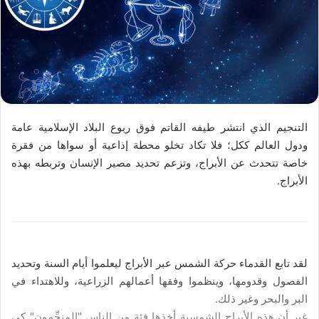
التنجيم الذي انتشر طيفه القاتم فوق ربوع البلاد الإسلامية عامة
ودول العالم ككل؛ فلا تكاد تخلو محطة إذاعية أو سواها من فقرة
خاصة تتحدث عن الأبراج، وتزعم تحديد مصير الإنسان وتربطه بهذه
الأبراج.
لقد تابع القدماء حركة الشمس عبر الأبراج ليعلموا أيام السنة وتحديد
الفصول وقدومها، وينظموا وفقها أعمالهم الزراعية، وللاهتداء في
البر والبحر وغير ذلك.
غير أن هذه الأبراج الشمسية أخذها فئة من الناس "المنجِّمون" كي