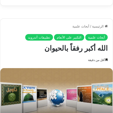
Play
أي: وهل عرفت أيها الإنسان ما هي القارعة؟... هل تساءلت بنفسك
حينما سمعت بذكرها قائلاً: ما القارعة؟... ثم عظم تعالى للسامع أمر
القارعة أكثر وأكثر، فقال تعالى:
{وَمَا أَدْرَاكَ مَا الْقَارِعَةُ}:
أي: ومهما تصورت من هولها وعظيم شأنها، فهي أشد هولاً مما
تصورت وأعظم. فما بيان بمحيط بها وصفاً، ولا قول بموصل لحقيقتها
إدراكاً، لكنه تعريف وتحذير، والحقيقة أعظم مما تسمع بكثير.
ثم انتقل تعالى بنا إلى وصف وجيز لما سيكون في ذلك اليوم، فقال
تعالى:
{يَوْمَ يَكُونُ النَّاسُ كَالْفَرَاشِ الْمَبْثُوثِ * وَتَكُونُ
الْجِبَالُ كَالْعِهْنِ الْمَنْفُوشِ}: