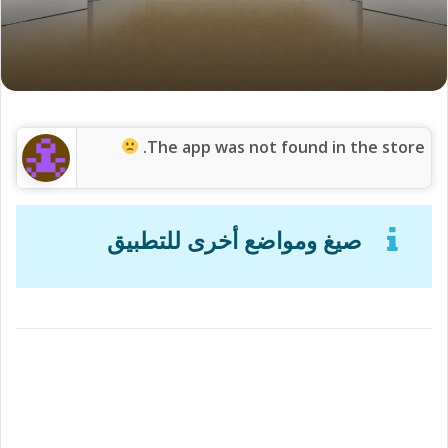
وفي الآيتين الكريمتين المذكورتين تصوير دقيق لحال الناس ووصف
بليغ لوضع الجبال.
فجميع من طوتهم الأرض من البشر، وإن شئت فقل سائر بني
الإنسان، من لدن سيدنا آدم عليه الصلاة والسلام إلى قيام الساعة
وانتهاء الدوران سيجتمعون عندئذ على صعيد واحد، وسيقفون بين
يدي ربهم للحساب وإنهم إذ ذاك كالفراش المبثوث كناية عن ضعفهم،
فالفراش من أضعف المخلوقات شأناً ومن أقلِّها قوّة.
وإنهم كالفراش تفرقاً إذ الفراش لا تعرف صلة لها بأب أو أم أو قريب
من بني جنسها، بل كل واحدة تسير وشأنها، وكل واحدة لا يهمّها إلا
حالها، ولا التفات لها إلى غيرها، قال تعالى:
{فَإِذَا نُفِخَ فِي الصُّورِ فَلَا
أَنسَابَ بَيْنَهُمْ يَوْمَئِذٍ وَلَا يَتَسَاءلُونَ}
سورة المؤمنون: الآية (101).
والمبثوث: هو المنتشر.