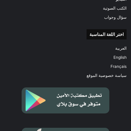
الكتب الصوتية
ويقف الناس يومئذ عامّة بين يدي الله
سؤال وجواب
سبحانه على صعيد واحد للحساب، ويؤتى
اختر اللغة المناسبة
بالنبيين والشهداء، وتبدو لكل إنسان
أعماله التي أسلفها في حياته الدنيا،
العربية
وتخشع الأصوات للرحمن، فلا تسمع إلا
English
همساً، وتعنو الوجوه للحي القيوم وقد
Français
خاب من حمل ظلماً.
سياسة خصوصية الموقع