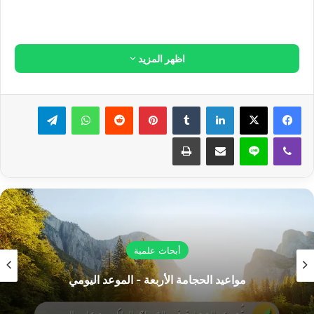
فجميع الناس يومئذ واقفون بين يدي ربهم ينتظرون الفصل ليُروا نتائج
أعمالهم.
أما الجبال، الجبال الصلبة المتماسكة التي نراها الآن فستكون في
ذلك اليوم كالعهن المنفوش.
والعهن: هو الصوف إذا انفصل عن الحيوان، وانقطعت عنه الحياة،
ومنه: العواهن، وهي: جرائد النخل اليابسة المنفصلة عن الشجرة.
والمنفوش: هو المتباعد الخيوط المتفرق الأجزاء.
وتريد كلمة:
(وتكون الجبال كالعهن المنفوش)
: أن تعرِّفنا بوضع
الجبال يومئذ خاصّة، وبوضع الكرة الأرضية لا بل الكون عامّة، فهذه
الروابط، وهذه القوى التي تجذب أجزاء الكون وتجمعها إلى بعضها
بعضاً، هذه العوامل والجاذبيات الخفية التي تجعل من الجبال كتلاً
عظيمة تساعد الأرض على دورانها وتسهِّل لها القيام بمهمَّتها، وتؤمِّن
لها السير المنتظم في فلكها ليتأمَّن لك الرزق، ويطَّرد النظام، وتتولَّد
الفصول، ويتعاقب الليل والنهار.
أقول:
إذا كان يوم القيامة، يوقف عمل هذه القوى ويتعطل عمل
الجاذبيات، وهنالك تتباعد الذرات من بعد تجمّع، وتتشتت الأجزاء