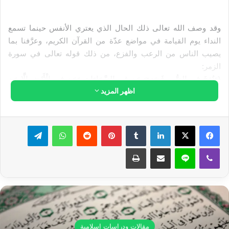
وقد وصف الله تعالى ذلك الحال الذي يعتري الأنفس حينما تسمع
النداء يوم القيامة في مواضع عدّة من القرآن الكريم، وعرَّفنا بما
يصيب الناس من الرعب والفزع، من ذلك قوله تعالى في سورة
الزمر:
{وَنُفِخَ فِي الصُّورِ فَصَعِقَ مَن فِي السَّمَاوَاتِ وَمَن فِي الْأَرْضِ إِلَّا مَن
اظهر المزيد
شَاء اللَّهُ ثُمَّ نُفِخَ فِيهِ أُخْرَى فَإِذَا هُم قِيَامٌ يَنظُرُونَ (68) وَأَشْرَقَتِ
الْأَرْضُ بِنُورِ رَبِّهَا وَوُضِعَ الْكِتَابُ وَجِيءَ بِالنَّبِيِّينَ وَالشُّهَدَاء وَقُضِيَ بَيْنَهُم
بِالْحَقِّ وَهُمْ لَا يُظْلَمُونَ (69) وَوُفِّيَتْ كُلُّ نَفْسٍ مَّا عَمِلَتْ وَهُوَ أَعْلَمُ بِمَا
لينكدإن
بينتيريست
واتساب
تيلقرام
يَفْعَلُونَ (70) وَسِيقَ الَّذِينَ كَفَرُوا إِلَى جَهَنَّمَ زُمَراً حَتَّى إِذَا جَاؤُوهَا
فُتِحَتْ أَبْوَابُهَا وَقَالَ لَهُمْ خَزَنَتُهَا أَلَمْ يَأْتِكُمْ رُسُلٌ مِّنكُمْ يَتْلُونَ عَلَيْكُمْ آيَاتِ
ڤايبر
لاين
مشاركة عبر البريد
طباعة
رَبِّكُمْ وَيُنذِرُونَكُمْ لِقَاء يَوْمِكُمْ هَذَا قَالُوا بَلَى وَلَكِنْ حَقَّتْ كَلِمَةُ الْعَذَابِ
عَلَى الْكَافِرِينَ (71) قِيلَ ادْخُلُوا أَبْوَابَ جَهَنَّمَ خَالِدِينَ فِيهَا فَبِئْسَ مَثْوَى
الْمُتَكَبِّرِينَ (72) وَسِيقَ الَّذِينَ اتَّقَوْا رَبَّهُمْ إِلَى الْجَنَّةِ زُمَراً حَتَّى إِذَا
جَاؤُوهَا وَفُتِحَتْ أَبْوَابُهَا وَقَالَ لَهُمْ خَزَنَتُهَا سَلَامٌ عَلَيْكُمْ طِبْتُمْ فَادْخُلُوهَا
خَالِدِينَ (73) وَقَالُوا الْحَمْدُ لِلَّهِ الَّذِي صَدَقَنَا وَعْدَهُ وَأَوْرَثَنَا الْأَرْضَ نَتَبَوَّأُ
مِنَ الْجَنَّةِ حَيْثُ نَشَاء فَنِعْمَ أَجْرُ الْعَامِلِينَ (74) وَتَرَى الْمَلَائِكَةَ حَافِّينَ
مقالات ودراسات إسلامية