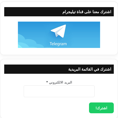
اشترك معنا على قناة تيليجرام
فإذا كان الإنسان في هذه الحياة يبيت مؤرقاً فلا ينام ليلة إذا أراد
مواجهة حاكم يريد أن يحقِّق معه في قضية من القضايا أو تهمة من
التهم مخافة أن يكون مديناً أمام القضاء، معاقباً على ما بدر منه من
تقصير أو مخالفة.
إذا كان الطالب في المدرسة يضطرب قلبه وجلاً ويرتعب حينما يسمع
قرعة الجرس معلناً بدء الامتحان اعتقاداً منه بأن التوفيق والسعادة
الدنيوية متلازمان مع النجاح، وأن البؤس ومرارة العيش. يرافقان
الرسوب والإخفاق، فكيف لا تخف أنفس وتصعق، وقد سمعت ذلك
اشترك في القائمة البريدية
النداء، وتلك الصيحة التي يتبعها سؤال وحساب، فإما فوز ونعيم
وسعادة لا حد لها ولا انتهاء، وإما نُزُلٌ من حميم وتصلية جحيم، وشقاء
البريد الالكتروني
*
وحريق لا يستمر على صاحبه العام والعامين، ولا القرن والقرنين، ولا
الآلاف من السنين حتى ولا ملايين الملايين، بل يدوم الشقاء ويتوالى
العذاب على أهل النار أبداً، وما هم منها بمخرجين.
مقالات ذات صلة