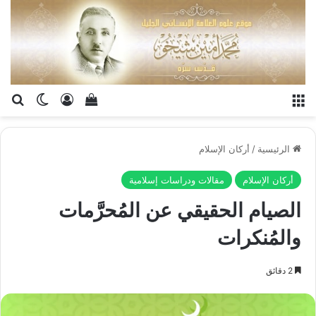
القائمة
تسجيل الدخو
إستعراض سلة الت
بح
الوضع ا
الرئيسية
/
أركان الإسلام
أركان الإسلام
مقالات ودراسات إسلامية
الصيام الحقيقي عن المُحرَّمات
والمُنكرات
2 دقائق