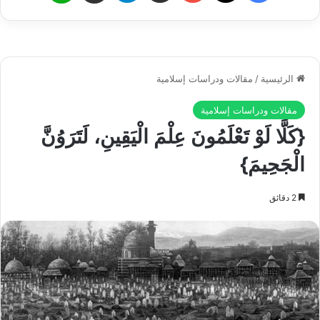
Play
المحرمات.
هذا وإن هذه الصلة الجميلة، وهذا الشعور السامي الذي نشعره في
حال قربنا من الله يجعلنا في الوقت ذاته نكتسب من الله تعالى كمالاً
ونصطبغ منه تعالى بصبغة الكمال لأن النفس خلال قربها وحال وجهتها
إلى خالقها يسري النور إليها فيطهرها مما بها من جرثوم، ويقضي
على ما فيها من انحرافات ويزكّيها ممَّا علق بها من قبل من الميول
المنحطة، والدنيء من الشهوات فينقلب هذا الإنسان وهو أصفى ما
يكون حالاً، وأطهر قلباً، وأزكى وأنقى نفساً، وذلك ما تعنيه كلمة
(الزكاة).
فإذا ما زكت نفس الإنسان هذه الزكاة بالله وطهرت هذه الطهارة
فهنالك لا تعود تحب أن تفعل منكراً، ولا أن تقع في معصية أو خطيئة.
وإلى ذلك أشار ﷺ بقوله الشريف:
(لا يؤمن أحدكم حتى يكون هواه تبعاً لما جئت به)
.