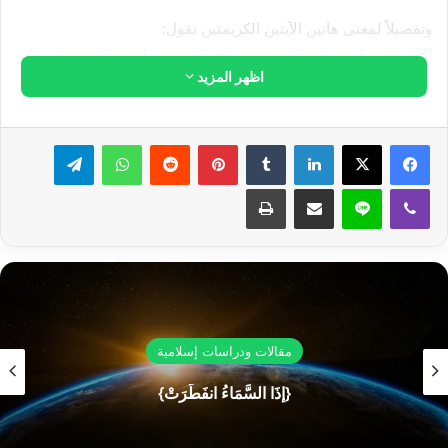
رمضان وقضاءه بعد الفطام؟
هل هذا الترتيب للصلاة صحيح "العشاء، السنة،
الوتر، التراويح، قيام الليل، والفجر"؟
من هم المَعفيون من الصيام؟
هل يجوز أن أستكمل ما أقرأه من القرآن الكريم
في صلاة التراويح؟
4
3
2
1
المجموع 4 الصفحات
اطلع على المزيد من الأسئلة