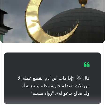
قال ﷺ: «إذا مات ابن آدم انقطع عمله إلا
من ثلاث: صدقة جارية وعلم ينتفع به أو
ولد صالح يدعو له». "رواه مسلم"