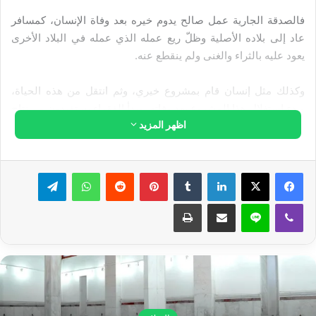
فالصدقة الجارية عمل صالح يدوم خيره بعد وفاة الإنسان، كمسافر
عاد إلى بلاده الأصلية وظلّ ريع عمله الذي عمله في البلاد الأخرى
يعود عليه بالثراء والغنى ولم ينقطع عنه.
وكذلك مثل إنسان قام بمشروع خيري، وثم انتقل من هذه الحياة،
وبدء استغلال هذا المشروع بعد وفاته، وبدأ الفقراء يستفيدون من نتاج
اظهر المزيد
هذا المشروع الخيّر، وظلَّ الأجر والثواب يتوارد على ذلك الإنسان
بسبب هذا المشروع الجاري وبسبب استفادة الفقراء والمساكين،
فهو يتساءل من أين لي هذه الخيرات ولم أعملها؟
لينكدإن
بينتيريست
واتساب
تيلقرام
فيقال له: بلى إنها ريع عملك.
ڤايبر
لاين
مشاركة عبر البريد
طباعة
أو كمسجد أسّسه وبدأت تُتلى فيه الدروس الدينية وتُقام الصلوات
والذكر، ويستفيد الناس بهذا المسجد ويتقرّبون إلى الله، فيعود على
المحسن الذي أسّس المسجد نتاج عمله بالأنوار والخيرات وهو
بالعالم الآخر.
مقالات ذات صلة