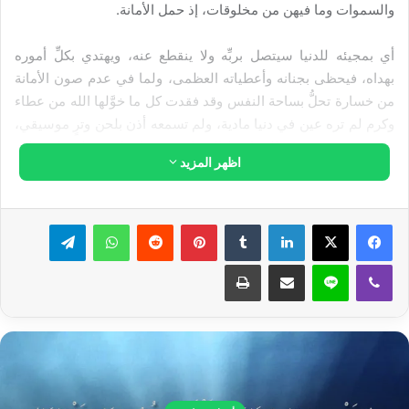
والسموات وما فيهن من مخلوقات، إذ حمل الأمانة.
أي بمجيئه للدنيا سيتصل بربِّه ولا ينقطع عنه، ويهتدي بكلِّ أموره
بهداه، فيحظى بجنانه وأعطياته العظمى، ولما في عدم صون الأمانة
من خسارة تحلُّ بساحة النفس وقد فقدت كل ما خوَّلها الله من عطاء
وكرم لم تره عين في دنيا مادية، ولم تسمعه أذن بلحن وترٍ موسيقي،
ولا بوصفٍ من بهرج الدنيا وطيالسها وزخرفها، ولم يخطر على قلب
اظهر المزيد
طغت عليه المادة فأرهقته وأصبحت جلَّ همه.
لينكدإن
بينتيريست
واتساب
تيلقرام
ڤايبر
لاين
مشاركة عبر البريد
طباعة
عجباً.. إلى أين المسير، وإلى متى التأميل
فما هذه الدنيا بدار البقاء ولا الخلود،
فالقبر موعدنا، وللصعيد الذي منه نشأت
الخلائق ونشأنا؛ وصعدَت وصعدنا للتراب