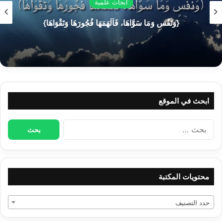
أبحاث علمية
مآلنا.
{وَنَفْسٍ وَمَا سَوَّاهَا، فَأَلْهَمَهَا فُجُورَهَا وَتَقْوَاهَا}
مقالات ذات صلة
كلمة عن الاحتفال بعيد المولد
النبوي.
ابحث في الموقع
قبل أن تُعجب أيها الإنسان بنفسك
انظر لبدايتك
البحث
عن:
محتويات المكتبة
فعلام نؤمِّل بالدنيا وقد أصبحت معشوقتنا!!. وطغت المادة على قلوبنا
حتى أفقدتنا طعم الصلة بالله والتي بها الحياة الحقيقية التي لا
تعادلها لذة وحلاوة في الدنيا بأكبر مفاتنها.
حدد التصنيف