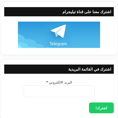
لقد بات القلب عطشاناً لأنه لم يشرب من ماء الحياة الغدق الذي
أعده الله جل جلاله للطائعين له. فالمادة لا ترويه وتعس عبد الدرهم،
اشترك معنا على قناة تيليجرام
تعس عبد الدينار، لأنه لو ملك ثروات الأرض وما فيها من مشتهيات
لما روَّت قلبه المسكين الذي دفنه وأماته بالمادة، وأضاع نوره وخان
الأمانة التي تصدى لحملها طمعاً بعظيم العطاء الذي لا يتصور مدى
خيراته.
أما صاحب القلب الميِّت بالدنيا، الأعمى عن نور ربِّه البهي السَّني
المحمَّل بالغبطة والحياة.. تبكيه الأنبياء والمرسلين وتتفطَّر عليه
قلوبهم الشريفة النيِّرة المنيرة.. كيف يلهو عن ربِّه ويخون عهده
ويظلم نفسه بمادة دنيّة مسخَّرة له لأنه هو السيد وهي المذلَّلة تحت
اشترك في القائمة البريدية
أقدامه.
البريد الالكتروني
*
كيف أصبح مسخراً لها ذليلاً تحت أقدامها!!. فأضاعته وشتَّتت وجودَه
وضرَّسته بأنيابها ووطأته بميسمها ملصقةً بنفسه من العيوب التي
ستحرقه ألماً وحسرة في اليوم الموعود وإلى النار الموقدة
ستضطره لتخفف عنه ألم حسرته ولوعته وذل جاهه المهين الدفين.