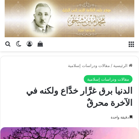
القائمة
تسجيل الدخو
إستعراض سلة الت
بح
الوضع ا
الرئيسية
/
مقالات ودراسات إسلامية
مقالات ودراسات إسلامية
الدنيا برق غرَّار خدَّاع ولكنه في
الآخرة محرقٌ
دقيقة واحدة