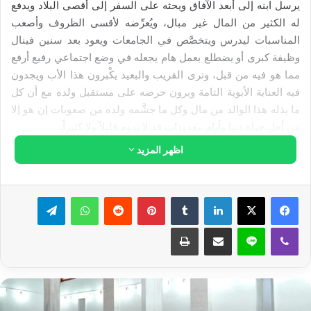
يرسل ابنه إلى أبعد الآفاق ويحثه على السفر إلى أقصى البلاد ويدفع
له الكثير من المال غير مبال، ويُعرِّضه لأقسى الظروف وأصعب
المناسبات ليدرس ويتخصَّص في الجامعات ويعود بعد سنين فينال
وظيفة كبرى أو يضطلع بعمل هام يجعله في وضع اجتماعي رفيع أرفع
مما هو فيه من قبل، وترى القريب والبعيد يكْبرون هذا الأب ويجدون
فيه العناية الأبوية التامة ويرون حرصه على مستقبل ولده مع أن كل
ما بذله هذا الوالد من مال وكل ما جشَّمه ولده من صعوبات إن هو إلا
من أجل حياة دنيا وأيام معدودات قد لا تدوم قليلاً ولا كثيراً...
أفبعد هذا هل يستطيع أحد أن يعد فريضة الحج تكليفاً صعباً أو أن يراها
اظهر المزيد
أمراً تعبُّدياً والله أعلم بمراده منها؟!
لينكدإن
بينتيريست
واتساب
تيلقرام
ڤايبر
لاين
مشاركة عبر البريد
طباعة