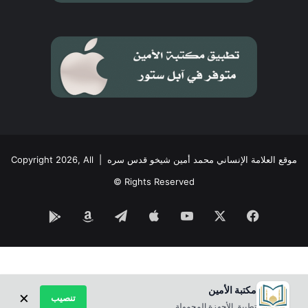
موقع العلامة الإنساني محمد أمين شيخو قدس سره
| Copyright 2026, All
Rights Reserved ©
فيسبوك
‫X
‫YouTube
تيلقرام
Google
Amazon
Play
مكتبة الأمين
×
تنصيب
تطبيق الأجهزة المحمولة.