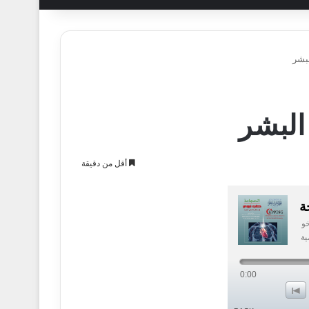
بشر
البشر
أقل من دقيقة
ة
خو
ية
0:00
o