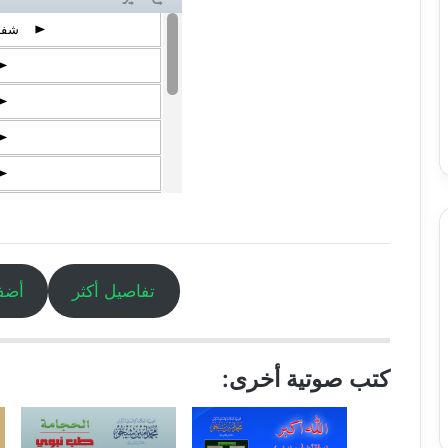
شفائ
p
p
p
p
p
p
p
p
تفاصيل أكثر
أضف
p
p
كتب صوتية أخرى:
الحجامة، 
p