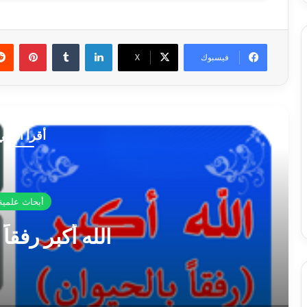
لينكدإن
بينتي
فيسبوك
‫X
أقرأ التالي
أبحاث علمية
الله أكبر رفقاً