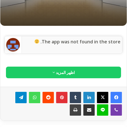
وعودة بها إلى الطريق الذي مرَّت به خلال
الأذان لتعود بها هذه الذكرى إلى
مشاهداتها فلعلَّها انصرفت من بعد الأذان
بعض الشيء عن هذه الوجهة فإذا ما
وقفت بين يدي الله للصلاة فسرعان ما
تعود بها ألفاظ الإقامة إلى ذلك المجال.
مجال الإقبال على الله والدخول في ذلك
الجناب.
وما أسرع ما تعود بها الذكرى إلى ذلك الشهود العالي شهود الرحمة
والعظمة والجلال والقدرة والله أكبر الله أكبر مما شاهدت هذه
النفس من هذه المعاني لتلك الأسماء وتعود النفس بكلمة أشهد أن لا
إلۤه إلا الله تذكر شهودها للتسيير الإلۤهي لملكوت السموات
والأرض، وتنغمس بهذا التكرار في تلك الرؤية وذلك الشهود، وتشتبك
هذه النفس المؤمنة من جديد بنفس رسول الله ﷺ عندما تذكّرها كلمة