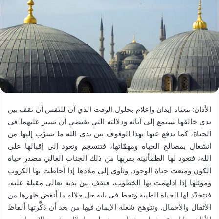
الأذان: معناه إيذان وإعلام بحلول الوقت الذي آن للنفس أن تقف بين
يدي خالقها تستمع إلى آياته ودلالته التي يقتضي أن تسير عليهما في
الحياة، كما تدفع عنها بهذا الوقوف بين يدي الله ما تسرَّب إليها من
انشغال بمصالح الحياة ومهمّاتها، فتنسجم وتعود إلى إقبالها على
الله، فتعود لها الطمأنينة بقربها من ذلك الجناب العالي مصدر حياة
الكون ومبعث حياة الوجود. وتأوي إلى ملاذها إذا أحاطت بها الكروب
وموئلها إذا ادلهمت بها الخطوب، فتقف بين يديه تعالى مقبلة عليه،
فتتجدّد لها الحياة الطيبة وتحط في بابه جل جلاله ما أنقض ظهرها من
الأثقال والأحمال. وتتوهج شعلة الإيمان فيها من بعد أن ذكَّرتها ألفاظ