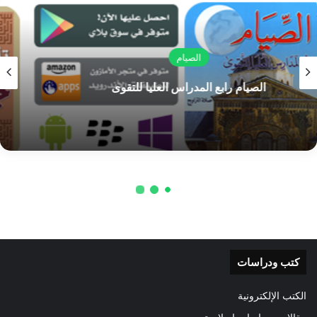
أشهد أن محمداً رسول الله، وتستشفع بالصلة به إلى الله فإذا هي
قائمة بين يدي الله، مستغرقة في تلك المشاهد لتلك الأنوار الإلۤهية
منغمسة في لجج الجمال والكمال الإلۤهي فتعبّر عن أذواقها وتشعر
بكلماتها عما يجري في قراراتها وتقول حيَّ على الصلاة حيَّ على
الصلاة فما الحياة إلا بالصلة بالله حيَّ على الفلاح، حيَّ على الفلاح،
وما الحياة بمتحصِّلة إلا لمن قام بعمل الخير والإحسان وحيث أن هذا
المؤمن قد تحقق بما يقول وقدَّم من عمل الخير والإحسان ما جعله
يخوض غمار هذه الصلة ويقف هذا الموقف العالي بين يدي بارئ
الكون وخالق الأرض والسموات وحيث أن نفسه أضحت في ذلك
الجناب العالي تستمتع بشهود ذلك الجلال الإلۤهي وتنعم برؤية ذلك
الجمال، فهنالك تعبر عن ذلك بقولها: قد قامت الصلاة، قد قامت
الصلاة: أي لقد أصبحت نفسي الآن في صلة مع الله.
لقد قامت في نفسي تلك الصلة بالله، لقد أصبحت منغمساً في لجج
الإقبال على الله والشهود لجلال الله، الله أكبر الله أكبر مما أشاهده
كتب ودراسات
وأراه إذ لا حدَّ لعظمة وفضل هذا الرب الكريم ولا انتهاء لا إلۤه إلا
الله.
الكتب الإلكترونية