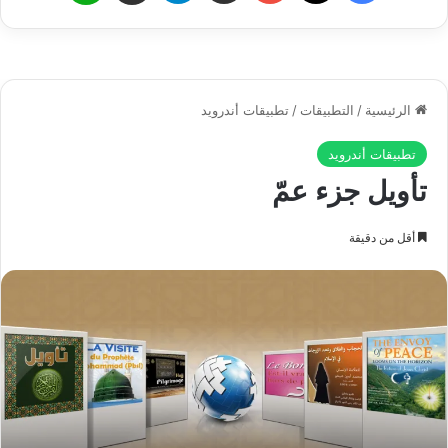
وأخيراً يختم المؤذن بالصلاة على رسول الله ﷺ اعترافاً بفضل هذا
Play
السيد العظيم الذي كان دليلاً لتلك الأنفس إلى الله وسبباً في قربها
من الله وشهودها لجلال الله ووصولها إلى ما وصلت إليه من سعادة
مدى الحياة. وذلك طرفٌ مما تشعر به النفس المؤمنة إزاء الأذان.
أمَّا الإقامة: فليس المراد منها ألفاظاً تتلى ولا نهوضاً من بعد جلوس
كما يتبادر لأذهان طائفة من الناس إذ تراهم قعوداً لا ينهضون إلاَّ إذا
سمعوا كلمة قد قامت الصلاة وهنالك يقفون منتظمين في صفوفهم
وما وعوا شيئاً مما يتلى عليهم.
الإقامة في حقيقتها إيقاظ مشاعر النفس