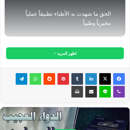
الحق ما شهدت به الأطباء تطبيقاً عملياً
مخبرياً وطبياً
الدكتور مصطفى محمود
اظهر المزيد
أ. د.عبد الباسط محمّد السيّد
أ. د محمد كمال عبد العزيز
لينكدإن
بينتيريست
واتساب
تيلقرام
ڤايبر
لاين
مشاركة عبر البريد
طباعة
أعضاء الفريق الطبي السريري
أ. د عبد الغني عرفه
أ. د أحمد التكريتي